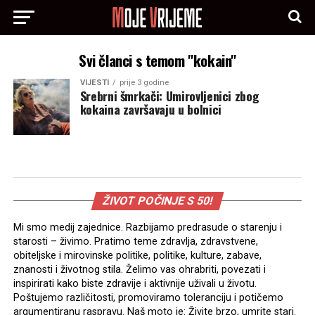
Svi članci s temom "kokain"
VIJESTI
prije 3 godine
Srebrni šmrkači: Umirovljenici zbog
kokaina završavaju u bolnici
ŽIVOT POČINJE S 50!
Mi smo medij zajednice. Razbijamo predrasude o starenju i
starosti – živimo. Pratimo teme zdravlja, zdravstvene,
obiteljske i mirovinske politike, politike, kulture, zabave,
znanosti i životnog stila. Želimo vas ohrabriti, povezati i
inspirirati kako biste zdravije i aktivnije uživali u životu.
Poštujemo različitosti, promoviramo toleranciju i potičemo
argumentiranu raspravu. Naš moto je: Živite brzo, umrite stari.