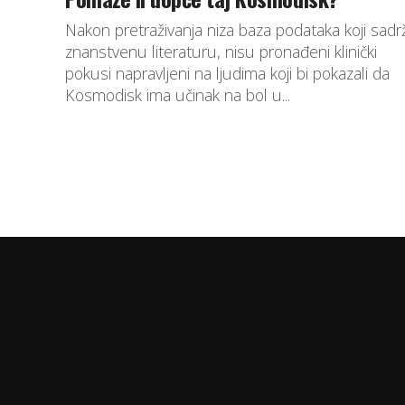
Nakon pretraživanja niza baza podataka koji sadr
znanstvenu literaturu, nisu pronađeni klinički
pokusi napravljeni na ljudima koji bi pokazali da
Kosmodisk ima učinak na bol u...