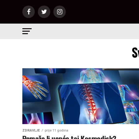
S
ZDRAVLJE
prije 11 godina
Pomaže li uopće taj Kosmodisk?