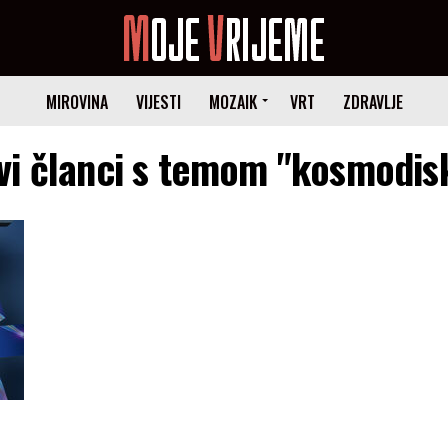
MIROVINA
VIJESTI
MOZAIK
VRT
ZDRAVLJE
vi članci s temom "kosmodis