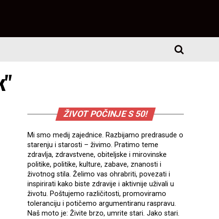
k"
ŽIVOT POČINJE S 50!
Mi smo medij zajednice. Razbijamo predrasude o
starenju i starosti – živimo. Pratimo teme
zdravlja, zdravstvene, obiteljske i mirovinske
politike, politike, kulture, zabave, znanosti i
životnog stila. Želimo vas ohrabriti, povezati i
inspirirati kako biste zdravije i aktivnije uživali u
životu. Poštujemo različitosti, promoviramo
toleranciju i potičemo argumentiranu raspravu.
Naš moto je: Živite brzo, umrite stari. Jako stari.