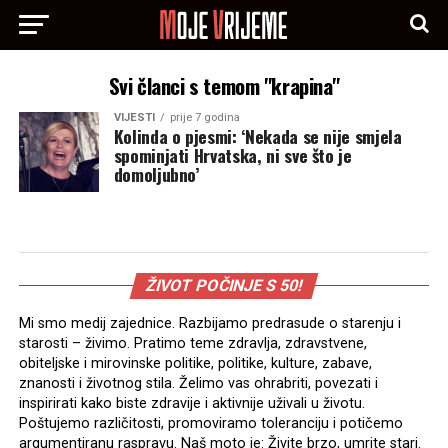
Svi članci s temom "krapina"
VIJESTI
prije 7 godina
Kolinda o pjesmi: ‘Nekada se nije smjela
spominjati Hrvatska, ni sve što je
domoljubno’
ŽIVOT POČINJE S 50!
Mi smo medij zajednice. Razbijamo predrasude o starenju i
starosti – živimo. Pratimo teme zdravlja, zdravstvene,
obiteljske i mirovinske politike, politike, kulture, zabave,
znanosti i životnog stila. Želimo vas ohrabriti, povezati i
inspirirati kako biste zdravije i aktivnije uživali u životu.
Poštujemo različitosti, promoviramo toleranciju i potičemo
argumentiranu raspravu. Naš moto je: Živite brzo, umrite stari.