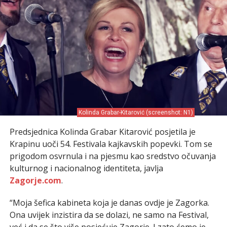
Kolinda Grabar-Kitarović (screenshot: N1)
Predsjednica Kolinda Grabar Kitarović posjetila je
Krapinu uoči 54. Festivala kajkavskih popevki. Tom se
prigodom osvrnula i na pjesmu kao sredstvo očuvanja
kulturnog i nacionalnog identiteta, javlja
Zagorje.com
.
“Moja šefica kabineta koja je danas ovdje je Zagorka.
Ona uvijek inzistira da se dolazi, ne samo na Festival,
već i da se što više posjećuje Zagorje. I zato ćemo je