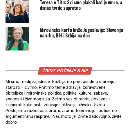
Tereza o Titu: Svi smo plakali kad je umro, a
danas tvrde suprotno
Mirovinska karta bivše Jugoslavije: Slovenija
na vrhu, BiH i Srbija na dnu
.
ŽIVOT POČINJE S 50!
Mi smo medij zajednice. Razbijamo predrasude o starenju i
starosti – živimo. Pratimo teme zdravlja, zdravstvene,
obiteljske i mirovinske politike, politike, kulture, zabave,
znanosti i životnog stila. Želimo vas ohrabriti, povezati i
inspirirati kako biste zdravije i aktivnije uživali u životu.
Poštujemo različitosti, promoviramo toleranciju i potičemo
argumentiranu raspravu. Naš moto je: Živite zadovoljno, živite
dobro.