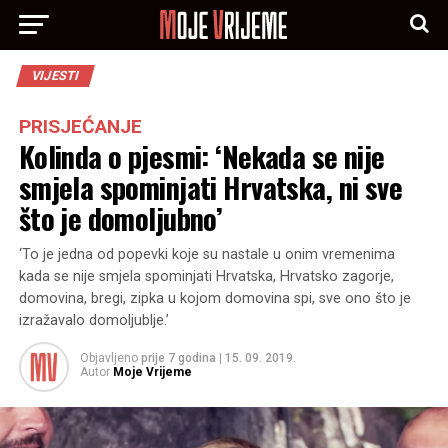
VIJESTI
PRISJEĆANJE
Kolinda o pjesmi: ‘Nekada se nije
smjela spominjati Hrvatska, ni sve
što je domoljubno’
‘To je jedna od popevki koje su nastale u onim vremenima
kada se nije smjela spominjati Hrvatska, Hrvatsko zagorje,
domovina, bregi, zipka u kojom domovina spi, sve ono što je
izražavalo domoljublje.’
Objavljeno
prije 7 godina
|
15. 09. 2019.
Autor
Moje Vrijeme