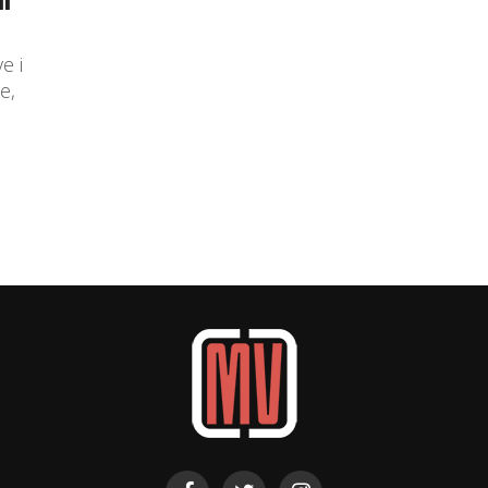
ve i
e,