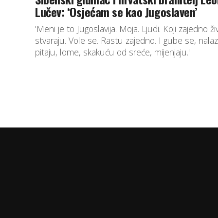
Lučev: ‘Osjećam se kao Jugoslaven’
'Meni je to Jugoslavija. Moja. Ljudi. Koji zajedno ži
stvaraju. Vole se. Rastu zajedno. I gube se, nalaz
pitaju, lome, skakuću od sreće, mijenjaju.'