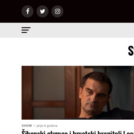
S
SHOW
prije 6 godina
Šibenski glumac i hrvatski branitelj Leo