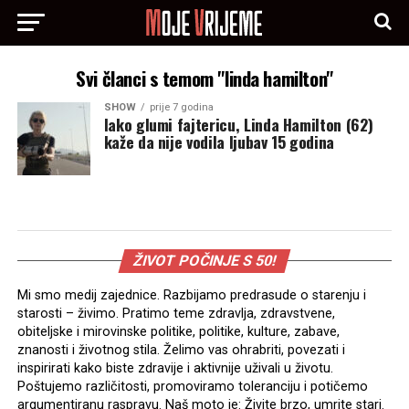
Svi članci s temom "linda hamilton"
SHOW
prije 7 godina
Iako glumi fajtericu, Linda Hamilton (62)
kaže da nije vodila ljubav 15 godina
ŽIVOT POČINJE S 50!
Mi smo medij zajednice. Razbijamo predrasude o starenju i
starosti – živimo. Pratimo teme zdravlja, zdravstvene,
obiteljske i mirovinske politike, politike, kulture, zabave,
znanosti i životnog stila. Želimo vas ohrabriti, povezati i
inspirirati kako biste zdravije i aktivnije uživali u životu.
Poštujemo različitosti, promoviramo toleranciju i potičemo
argumentiranu raspravu. Naš moto je: Živite brzo, umrite stari.