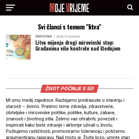
Svi članci s temom "litva"
MIROVINA
prije 9 mjeseci
Litva mijenja drugi mirovinski stup:
Građanima više kontrole nad štednjom
ŽIVOT POČINJE S 50!
Mi smo medij zajednice. Razbijamo predrasude o starenju i
starosti – živimo. Pratimo teme zdravlja, zdravstvene,
obiteljske i mirovinske politike, politike, kulture, zabave,
znanosti i životnog stila. Želimo vas ohrabriti, povezati i
inspirirati kako biste zdravije i aktivnije uživali u životu.
Poštujemo različitosti, promoviramo toleranciju i potičemo
argumentiranu raspravu. Naš moto je: Živite brzo, umrite stari.