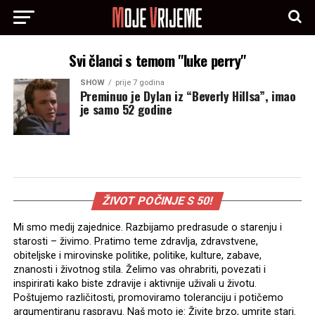
Svi članci s temom "luke perry"
SHOW
prije 7 godina
Preminuo je Dylan iz “Beverly Hillsa”, imao
je samo 52 godine
ŽIVOT POČINJE S 50!
Mi smo medij zajednice. Razbijamo predrasude o starenju i
starosti – živimo. Pratimo teme zdravlja, zdravstvene,
obiteljske i mirovinske politike, politike, kulture, zabave,
znanosti i životnog stila. Želimo vas ohrabriti, povezati i
inspirirati kako biste zdravije i aktivnije uživali u životu.
Poštujemo različitosti, promoviramo toleranciju i potičemo
argumentiranu raspravu. Naš moto je: Živite brzo, umrite stari.