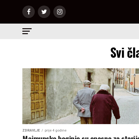
Svi č
ZDRAVLJE
prije 4 godine
Majmunske boginje su opasne za starij