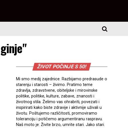
ginje"
ŽIVOT POČINJE S 50!
Mi smo medij zajednice. Razbijamo predrasude o
starenju i starosti – živimo. Pratimo teme
zdravlja, zdravstvene, obiteljske i mirovinske
politike, politike, kulture, zabave, znanosti i
životnog stila. Želimo vas ohrabriti, povezati i
inspirirati kako biste zdravije i aktivnije uživali u
životu. Poštujemo različitosti, promoviramo
toleranciju i potičemo argumentiranu raspravu.
Naš moto je: Živite brzo, umrite stari. Jako stari.