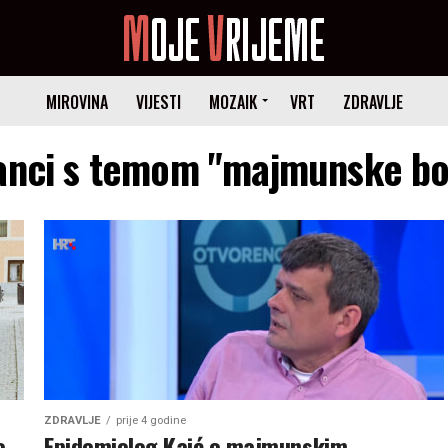
MIROVINA
VIJESTI
MOZAIK
VRT
ZDRAVLJE
lanci s temom "majmunske bo
ZDRAVLJE
prije 4 godine
e
Epidemiolog Kaić o majmunskim