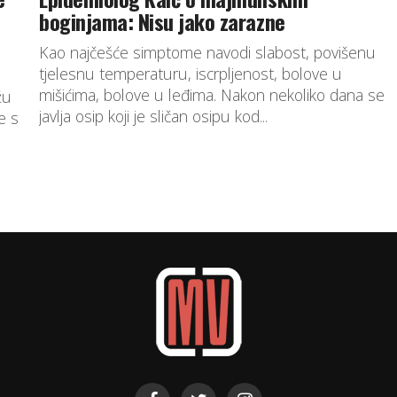
boginjama: Nisu jako zarazne
Kao najčešće simptome navodi slabost, povišenu
tjelesnu temperaturu, iscrpljenost, bolove u
mišićima, bolove u leđima. Nakon nekoliko dana se
žu
javlja osip koji je sličan osipu kod...
e s