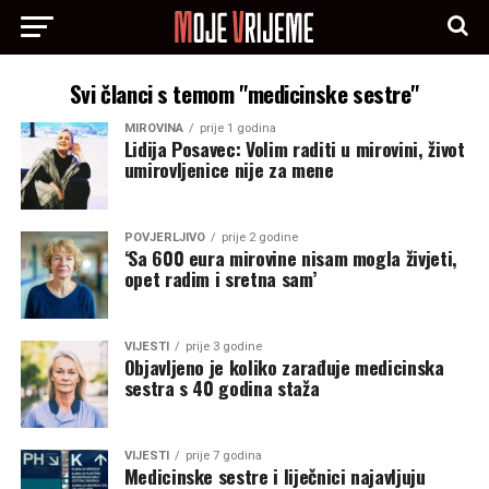
Svi članci s temom "medicinske sestre"
MIROVINA
prije 1 godina
Lidija Posavec: Volim raditi u mirovini, život
umirovljenice nije za mene
POVJERLJIVO
prije 2 godine
‘Sa 600 eura mirovine nisam mogla živjeti,
opet radim i sretna sam’
VIJESTI
prije 3 godine
Objavljeno je koliko zarađuje medicinska
sestra s 40 godina staža
VIJESTI
prije 7 godina
Medicinske sestre i liječnici najavljuju