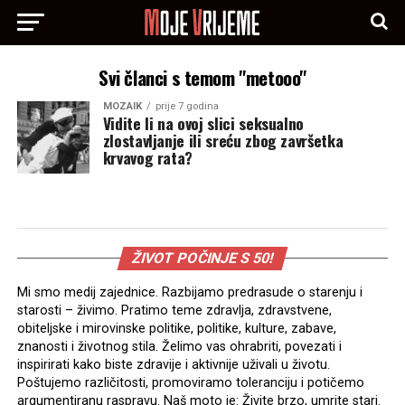
Svi članci s temom "metooo"
MOZAIK
prije 7 godina
Vidite li na ovoj slici seksualno
zlostavljanje ili sreću zbog završetka
krvavog rata?
ŽIVOT POČINJE S 50!
Mi smo medij zajednice. Razbijamo predrasude o starenju i
starosti – živimo. Pratimo teme zdravlja, zdravstvene,
obiteljske i mirovinske politike, politike, kulture, zabave,
znanosti i životnog stila. Želimo vas ohrabriti, povezati i
inspirirati kako biste zdravije i aktivnije uživali u životu.
Poštujemo različitosti, promoviramo toleranciju i potičemo
argumentiranu raspravu. Naš moto je: Živite brzo, umrite stari.