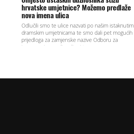
hrvatske umjetnice? Možemo predlaže
nova imena ulica
Odlučili smo te ulice nazvati po našim istaknutim
dramskim umjetnicama te smo dali pet mogućih
prijedloga za zamjenske nazive Odboru za
imenovanje naselja, ulica i trgova...