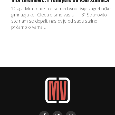
'Draga Mija', napisale su nedavno dvije zagrebačke
gimnazijalke: 'Gledale smo vas u 'H-8'. Strahovito
ste nam se dopali, nas dvije od sada stalno
pričamo o vama....