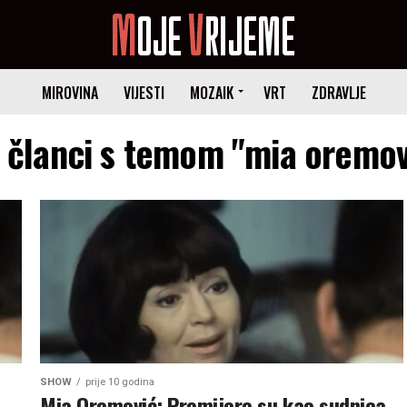
MIROVINA
VIJESTI
MOZAIK
VRT
ZDRAVLJE
i članci s temom "mia oremov
SHOW
prije 10 godina
Mia Oremović: Premijere su kao sudnica