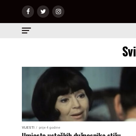
Sv
VIJESTI
prije 4 godine
Umjesto ustaških dužnosnika stižu