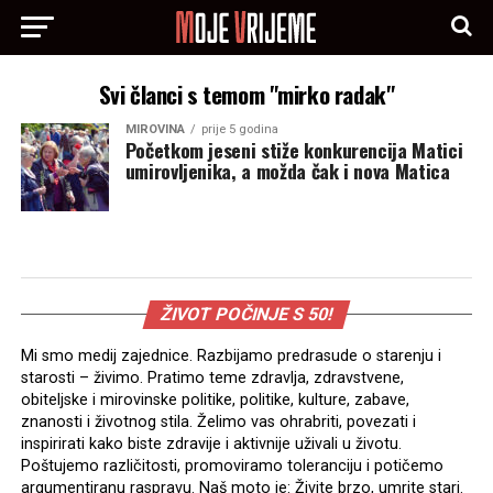
Svi članci s temom "mirko radak"
MIROVINA
prije 5 godina
Početkom jeseni stiže konkurencija Matici
umirovljenika, a možda čak i nova Matica
ŽIVOT POČINJE S 50!
Mi smo medij zajednice. Razbijamo predrasude o starenju i
starosti – živimo. Pratimo teme zdravlja, zdravstvene,
obiteljske i mirovinske politike, politike, kulture, zabave,
znanosti i životnog stila. Želimo vas ohrabriti, povezati i
inspirirati kako biste zdravije i aktivnije uživali u životu.
Poštujemo različitosti, promoviramo toleranciju i potičemo
argumentiranu raspravu. Naš moto je: Živite brzo, umrite stari.