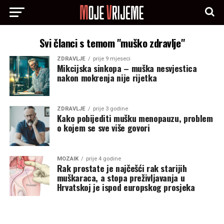
Svi članci s temom "muško zdravlje"
ZDRAVLJE
prije 9 mjeseci
Mikcijska sinkopa – muška nesvjestica
nakon mokrenja nije rijetka
ZDRAVLJE
prije 3 godine
Kako pobijediti mušku menopauzu, problem
o kojem se sve više govori
MOZAIK
prije 4 godine
Rak prostate je najčešći rak starijih
muškaraca, a stopa preživljavanja u
Hrvatskoj je ispod europskog prosjeka