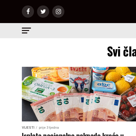
Svi čl
VIJESTI
prije 3 tjedna
Isplata nacionalne naknade kreće u