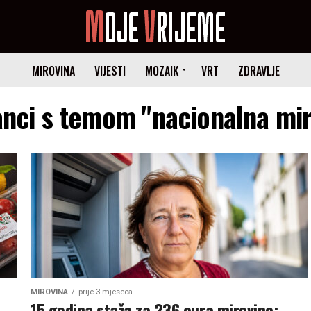
MIROVINA
VIJESTI
MOZAIK
VRT
ZDRAVLJE
anci s temom "nacionalna mi
MIROVINA
prije 3 mjeseca
15 godina staža za 236 eura mirovine: