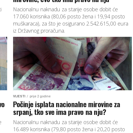
i
Nacionalnu naknadu za starije osobe dobit će
17.060 korisnika (80,06 posto žena i 19,94 posto
muškaraca), za što je osigurano 2.542.615,00 eura
iz Državnog proračuna.
VIJESTI
prije 2 godine
vo
Počinje isplata nacionalne mirovine za
srpanj, tko sve ima pravo na nju?
e
Nacionalnu naknadu za starije osobe dobit će
16.489 korisnika (79,80 posto žena i 20,20 posto