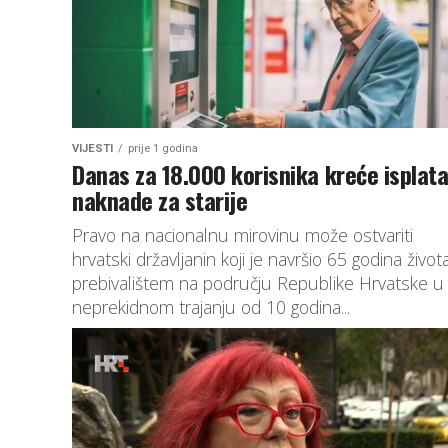
VIJESTI
prije 1 godina
Danas za 18.000 korisnika kreće isplat
naknade za starije
Pravo na nacionalnu mirovinu može ostvariti
hrvatski državljanin koji je navršio 65 godina život
prebivalištem na području Republike Hrvatske u
neprekidnom trajanju od 10 godina...