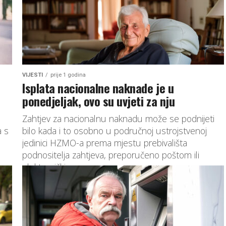
VIJESTI
prije 1 godina
a
Isplata nacionalne naknade je u
ponedjeljak, ovo su uvjeti za nju
Zahtjev za nacionalnu naknadu može se podnijeti
a s
bilo kada i to osobno u područnoj ustrojstvenoj
jedinici HZMO-a prema mjestu prebivališta
podnositelja zahtjeva, preporučeno poštom ili
elektroničkim...