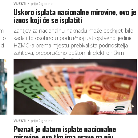
VIJESTI
prije 2 godine
Uskoro isplata nacionalne mirovine, ovo je
iznos koji će se isplatiti
om
Zahtjev za nacionalnu naknadu može podnijeti bilo
ilo
kada i to osobno u područnoj ustrojstvenoj jedinici
ci
HZMO-a prema mjestu prebivališta podnositelja
zahtjeva, preporučeno poštom ili elektroničkim
putem u sustavu e-Građani.
VIJESTI
prije 2 godine
Poznat je datum isplate nacionalne
mirovine, evo tko ima pravo na nju