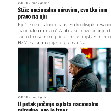
VIJESTI
prije 2 godine
Stiže nacionalna mirovina, evo tko ima
pravo na nju
Riječ je o socijalnom transferu kolokvijalno zvan
'nacionalna mirovina'. Zahtjev se može podnijeti b
kada i to osobno u područnoj ustrojstvenoj jedini
HZMO-a prema mjestu prebivališta...
VIJESTI
prije 2 godine
U petak počinje isplata nacionalne
mirovine, ovo je iznos