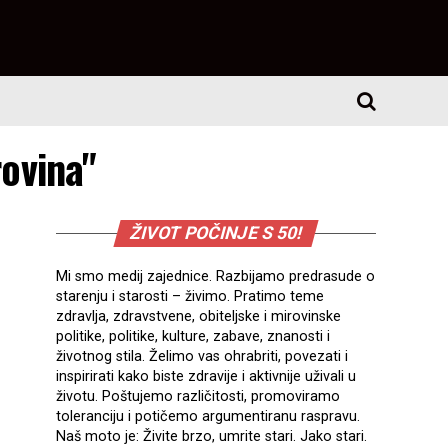
rovina"
ŽIVOT POČINJE S 50!
Mi smo medij zajednice. Razbijamo predrasude o
starenju i starosti – živimo. Pratimo teme
zdravlja, zdravstvene, obiteljske i mirovinske
politike, politike, kulture, zabave, znanosti i
životnog stila. Želimo vas ohrabriti, povezati i
inspirirati kako biste zdravije i aktivnije uživali u
životu. Poštujemo različitosti, promoviramo
toleranciju i potičemo argumentiranu raspravu.
Naš moto je: Živite brzo, umrite stari. Jako stari.