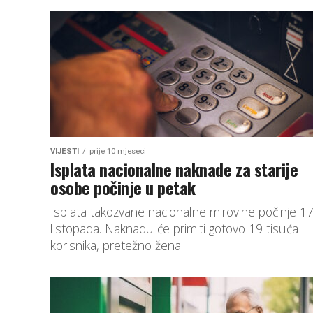
VIJESTI
prije 10 mjeseci
Isplata nacionalne naknade za starije
osobe počinje u petak
Isplata takozvane nacionalne mirovine počinje 17
listopada. Naknadu će primiti gotovo 19 tisuća
korisnika, pretežno žena.