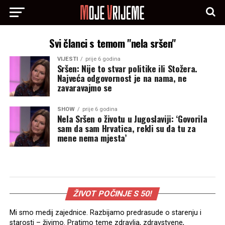
Svi članci s temom "nela sršen"
VIJESTI
prije 6 godina
Sršen: Nije to stvar politike ili Stožera.
Najveća odgovornost je na nama, ne
zavaravajmo se
SHOW
prije 6 godina
Nela Sršen o životu u Jugoslaviji: ‘Govorila
sam da sam Hrvatica, rekli su da tu za
mene nema mjesta’
ŽIVOT POČINJE S 50!
Mi smo medij zajednice. Razbijamo predrasude o starenju i
starosti – živimo. Pratimo teme zdravlja, zdravstvene,