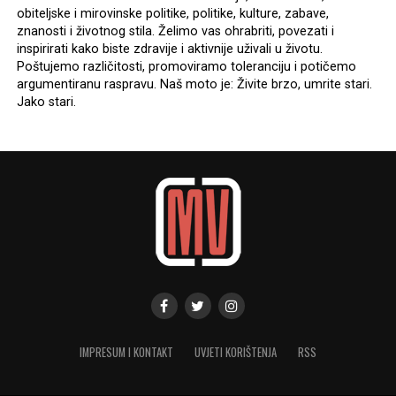
obiteljske i mirovinske politike, politike, kulture, zabave,
znanosti i životnog stila. Želimo vas ohrabriti, povezati i
inspirirati kako biste zdravije i aktivnije uživali u životu.
Poštujemo različitosti, promoviramo toleranciju i potičemo
argumentiranu raspravu. Naš moto je: Živite brzo, umrite stari.
Jako stari.
IMPRESUM I KONTAKT
UVJETI KORIŠTENJA
RSS