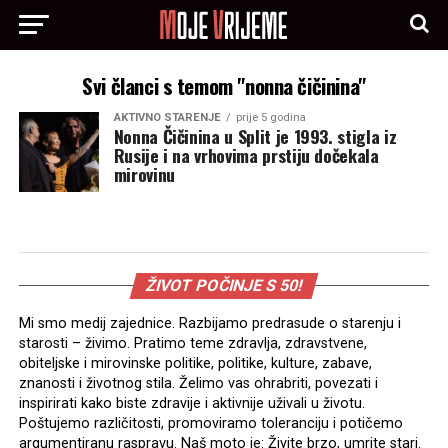
Svi članci s temom "nonna čičinina"
AKTIVNO STARENJE
prije 5 godina
Nonna Čičinina u Split je 1993. stigla iz
Rusije i na vrhovima prstiju dočekala
mirovinu
ŽIVOT POČINJE S 50!
Mi smo medij zajednice. Razbijamo predrasude o starenju i
starosti – živimo. Pratimo teme zdravlja, zdravstvene,
obiteljske i mirovinske politike, politike, kulture, zabave,
znanosti i životnog stila. Želimo vas ohrabriti, povezati i
inspirirati kako biste zdravije i aktivnije uživali u životu.
Poštujemo različitosti, promoviramo toleranciju i potičemo
argumentiranu raspravu. Naš moto je: Živite brzo, umrite stari.