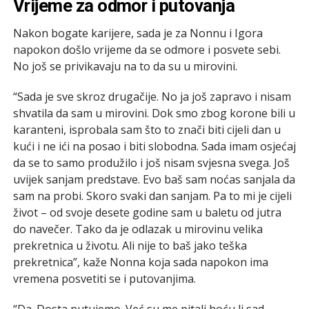
Vrijeme za odmor i putovanja
Nakon bogate karijere, sada je za Nonnu i Igora
napokon došlo vrijeme da se odmore i posvete sebi.
No još se privikavaju na to da su u mirovini.
“Sada je sve skroz drugačije. No ja još zapravo i nisam
shvatila da sam u mirovini. Dok smo zbog korone bili u
karanteni, isprobala sam što to znači biti cijeli dan u
kući i ne ići na posao i biti slobodna. Sada imam osjećaj
da se to samo produžilo i još nisam svjesna svega. Još
uvijek sanjam predstave. Evo baš sam noćas sanjala da
sam na probi. Skoro svaki dan sanjam. Pa to mi je cijeli
život – od svoje desete godine sam u baletu od jutra
do navečer. Tako da je odlazak u mirovinu velika
prekretnica u životu. Ali nije to baš jako teška
prekretnica”, kaže Nonna koja sada napokon ima
vremena posvetiti se i putovanjima.
“Da. Dosta putujemo. Već su me pitali hoću li sad