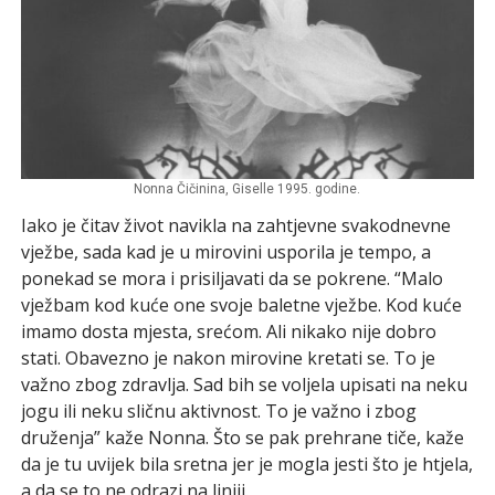
Nonna Čičinina, Giselle 1995. godine.
Iako je čitav život navikla na zahtjevne svakodnevne
vježbe, sada kad je u mirovini usporila je tempo, a
ponekad se mora i prisiljavati da se pokrene. “Malo
vježbam kod kuće one svoje baletne vježbe. Kod kuće
imamo dosta mjesta, srećom. Ali nikako nije dobro
stati. Obavezno je nakon mirovine kretati se. To je
važno zbog zdravlja. Sad bih se voljela upisati na neku
jogu ili neku sličnu aktivnost. To je važno i zbog
druženja” kaže Nonna. Što se pak prehrane tiče, kaže
da je tu uvijek bila sretna jer je mogla jesti što je htjela,
a da se to ne odrazi na liniji.