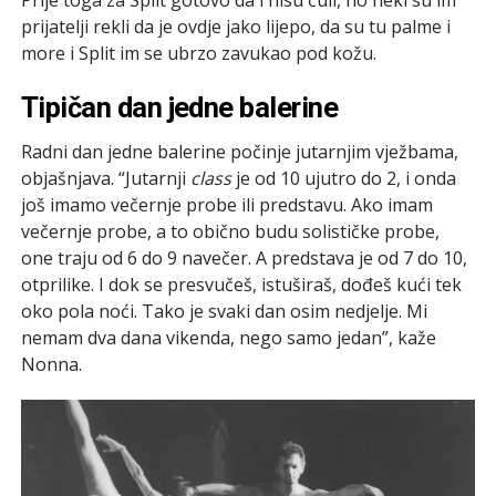
prijatelji rekli da je ovdje jako lijepo, da su tu palme i
more i Split im se ubrzo zavukao pod kožu.
Tipičan dan jedne balerine
Radni dan jedne balerine počinje jutarnjim vježbama,
objašnjava. “Jutarnji
class
je od 10 ujutro do 2, i onda
još imamo večernje probe ili predstavu. Ako imam
večernje probe, a to obično budu solističke probe,
one traju od 6 do 9 navečer. A predstava je od 7 do 10,
otprilike. I dok se presvučeš, istuširaš, dođeš kući tek
oko pola noći. Tako je svaki dan osim nedjelje. Mi
nemam dva dana vikenda, nego samo jedan”, kaže
Nonna.