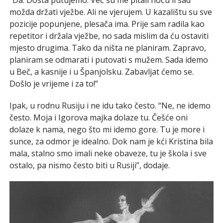
možda držati vježbe. Ali ne vjerujem. U kazalištu su sve
pozicije popunjene, plesača ima. Prije sam radila kao
repetitor i držala vježbe, no sada mislim da ću ostaviti
mjesto drugima. Tako da ništa ne planiram. Zapravo,
planiram se odmarati i putovati s mužem. Sada idemo
u Beč, a kasnije i u Španjolsku. Zabavljat ćemo se.
Došlo je vrijeme i za to!”
Ipak, u rodnu Rusiju i ne idu tako često. “Ne, ne idemo
često. Moja i Igorova majka dolaze tu. Češće oni
dolaze k nama, nego što mi idemo gore. Tu je more i
sunce, za odmor je idealno. Dok nam je kći Kristina bila
mala, stalno smo imali neke obaveze, tu je škola i sve
ostalo, pa nismo često biti u Rusiji”, dodaje.