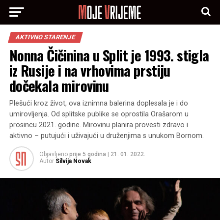
AKTIVNO STARENJE
Nonna Čičinina u Split je 1993. stigla
iz Rusije i na vrhovima prstiju
dočekala mirovinu
Plešući kroz život, ova iznimna balerina doplesala je i do
umirovljenja. Od splitske publike se oprostila Orašarom u
prosincu 2021. godine. Mirovinu planira provesti zdravo i
aktivno – putujući i uživajući u druženjima s unukom Bornom.
Objavljeno
prije 5 godina
|
21. 01. 2022.
Autor
Silvija Novak