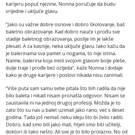
karijeru poput njezine, Nonna poručuje da budu
vrijedne i uključe glavu.
“Jako su važne dobre osnove i dobro školovanje, baš
baletno obrazovanje. Kad dobro nauče i prođu sve
stadije baletnog obrazovanja, poslije im je lakše
plesati. A za kasnije, neka uključe glavu. Iako kažu da
je balerinama sva pamet u nogama, to nije istina.
Naime, balerina koja misli svojom glavom bolje pleše,
dulje traje i prođe bez ozljeda”, kaže Nonna i dodaje
kako je druge karijere i poslovi nikada nisu zanimali.
“Više puta sam samu sebe pitala što bih radila da nije
bilo baleta i nikad nisam pronašla odgovor. Nisam se
zaustavila ni na jednoj drugoj profesiji. Možda je to
zato što su nas u balet uzimali jako rano, već s deset
godina. Tada još nemaš neku ideju što bi želio raditi.
Dobro, kad smo bili jako mali, htjeli smo biti učitelji,
doktori ili tako nešto. Ali sve je to bilo prolazno. No od