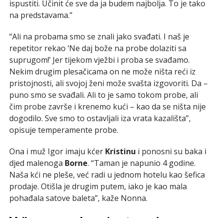
ispustiti. Učinit će sve da ja budem najbolja. To je tako
na predstavama.”
“Ali na probama smo se znali jako svađati. I naš je
repetitor rekao ‘Ne daj bože na probe dolaziti sa
suprugom!’ Jer tijekom vježbi i proba se svađamo.
Nekim drugim plesačicama on ne može ništa reći iz
pristojnosti, ali svojoj ženi može svašta izgovoriti. Da –
puno smo se svađali. Ali to je samo tokom probe, ali
čim probe završe i krenemo kući – kao da se ništa nije
dogodilo. Sve smo to ostavljali iza vrata kazališta”,
opisuje temperamente probe.
Ona i muž Igor imaju kćer
Kristinu
i ponosni su baka i
djed malenoga
Borne
. “Taman je napunio 4 godine.
Naša kći ne pleše, već radi u jednom hotelu kao šefica
prodaje. Otišla je drugim putem, iako je kao mala
pohađala satove baleta”, kaže Nonna.