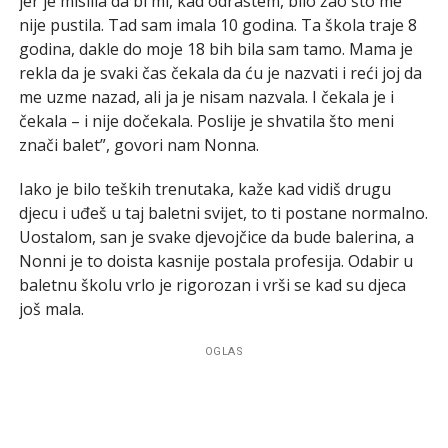
jer je mislila da bi mi, kad odrastem, bilo žao što me
nije pustila. Tad sam imala 10 godina. Ta škola traje 8
godina, dakle do moje 18 bih bila sam tamo. Mama je
rekla da je svaki čas čekala da ću je nazvati i reći joj da
me uzme nazad, ali ja je nisam nazvala. I čekala je i
čekala – i nije dočekala. Poslije je shvatila što meni
znači balet”, govori nam Nonna.
Iako je bilo teških trenutaka, kaže kad vidiš drugu
djecu i uđeš u taj baletni svijet, to ti postane normalno.
Uostalom, san je svake djevojčice da bude balerina, a
Nonni je to doista kasnije postala profesija. Odabir u
baletnu školu vrlo je rigorozan i vrši se kad su djeca
još mala.
OGLAS