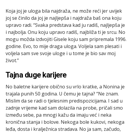
Koja joj je uloga bila najdraža, ne može reći jer uvijek
joj se činilo da joj je najljepša i najdraža baš ona koju
upravo radi. “Svaka predstava kad ju radiš, najljepša je
i najbolja. Onu koju upravo radiš, najbliža ti je srcu. No
mogu možda izdvojiti Gisele koju sam pripremala 1996.
godine. Evo, to mije draga uloga. Voljela sam plesati i
voljela sam sve svoje uloge i u tome je bio sav moj
život.”
Tajna duge karijere
No baletne karijere obično su vrlo kratke, a Nonina je
trajala punih 50 godina. U čemu je tajna? “Ne znam.
Mislim da se radi o tjelesnim predispozicijama. I sad u
zadnje vrijeme kad sam dolazila na probe, pričali smo
između sebe, pa mnogi kažu da imaju već i neka
kronična stanja i bolove. Nekoga bole kukovi, nekoga
leđa, dosta i kralježnica stradava. No ja sam, začudo,