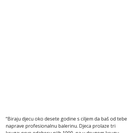
“Biraju djecu oko desete godine s ciljem da baš od tebe
naprave profesionalnu balerinu. Djeca prolaze tri
kruga: prvo odaberu njih 1000, pa u drugom krugu