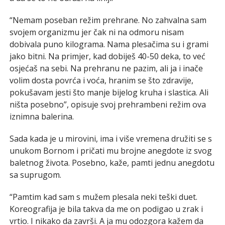
“Nemam poseban režim prehrane. No zahvalna sam
svojem organizmu jer čak ni na odmoru nisam
dobivala puno kilograma. Nama plesačima su i grami
jako bitni. Na primjer, kad dobiješ 40-50 deka, to već
osjećaš na sebi. Na prehranu ne pazim, ali ja i inače
volim dosta povrća i voća, hranim se što zdravije,
pokušavam jesti što manje bijelog kruha i slastica. Ali
ništa posebno”, opisuje svoj prehrambeni režim ova
iznimna balerina.
Sada kada je u mirovini, ima i više vremena družiti se s
unukom Bornom i pričati mu brojne anegdote iz svog
baletnog života. Posebno, kaže, pamti jednu anegdotu
sa suprugom.
“Pamtim kad sam s mužem plesala neki teški duet.
Koreografija je bila takva da me on podigao u zrak i
vrtio. I nikako da završi. A ja mu odozgora kažem da