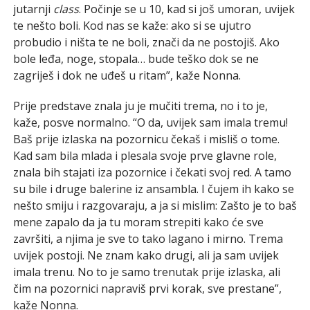
jutarnji
class
. Počinje se u 10, kad si još umoran, uvijek
te nešto boli. Kod nas se kaže: ako si se ujutro
probudio i ništa te ne boli, znači da ne postojiš. Ako
bole leđa, noge, stopala… bude teško dok se ne
zagriješ i dok ne uđeš u ritam”, kaže Nonna.
Prije predstave znala ju je mučiti trema, no i to je,
kaže, posve normalno. “O da, uvijek sam imala tremu!
Baš prije izlaska na pozornicu čekaš i misliš o tome.
Kad sam bila mlada i plesala svoje prve glavne role,
znala bih stajati iza pozornice i čekati svoj red. A tamo
su bile i druge balerine iz ansambla. I čujem ih kako se
nešto smiju i razgovaraju, a ja si mislim: Zašto je to baš
mene zapalo da ja tu moram strepiti kako će sve
završiti, a njima je sve to tako lagano i mirno. Trema
uvijek postoji. Ne znam kako drugi, ali ja sam uvijek
imala trenu. No to je samo trenutak prije izlaska, ali
čim na pozornici napraviš prvi korak, sve prestane”,
kaže Nonna.