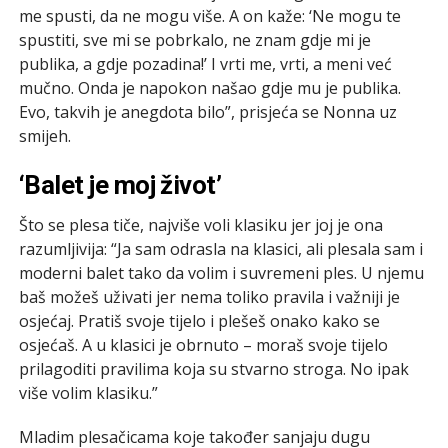
me spusti, da ne mogu više. A on kaže: ‘Ne mogu te
spustiti, sve mi se pobrkalo, ne znam gdje mi je
publika, a gdje pozadina!’ I vrti me, vrti, a meni već
mučno. Onda je napokon našao gdje mu je publika.
Evo, takvih je anegdota bilo”, prisjeća se Nonna uz
smijeh.
‘Balet je moj život’
Što se plesa tiče, najviše voli klasiku jer joj je ona
razumljivija: “Ja sam odrasla na klasici, ali plesala sam i
moderni balet tako da volim i suvremeni ples. U njemu
baš možeš uživati jer nema toliko pravila i važniji je
osjećaj. Pratiš svoje tijelo i plešeš onako kako se
osjećaš. A u klasici je obrnuto – moraš svoje tijelo
prilagoditi pravilima koja su stvarno stroga. No ipak
više volim klasiku.”
Mladim plesačicama koje također sanjaju dugu