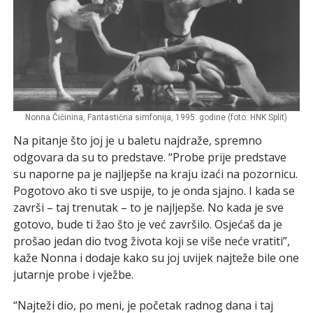
Nonna Čičinina, Fantastična simfonija, 1995. godine (foto: HNK Split)
Na pitanje što joj je u baletu najdraže, spremno
odgovara da su to predstave. “Probe prije predstave
su naporne pa je najljepše na kraju izaći na pozornicu.
Pogotovo ako ti sve uspije, to je onda sjajno. I kada se
završi – taj trenutak – to je najljepše. No kada je sve
gotovo, bude ti žao što je već završilo. Osjećaš da je
prošao jedan dio tvog života koji se više neće vratiti”,
kaže Nonna i dodaje kako su joj uvijek najteže bile one
jutarnje probe i vježbe.
“Najteži dio, po meni, je početak radnog dana i taj