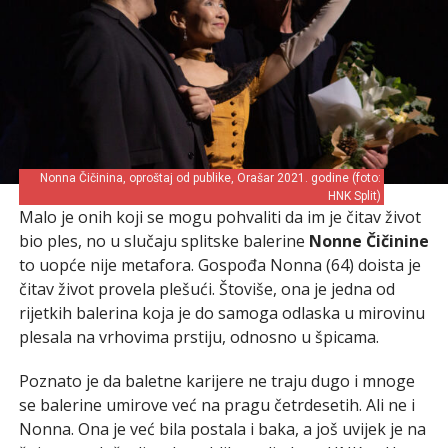
Nonna Čičinina, oproštaj od publike, Orašar 2021. godine (foto:
HNK Split)
Malo je onih koji se mogu pohvaliti da im je čitav život
bio ples, no u slučaju splitske balerine
Nonne Čičinine
to uopće nije metafora. Gospođa Nonna (64) doista je
čitav život provela plešući. Štoviše, ona je jedna od
rijetkih balerina koja je do samoga odlaska u mirovinu
plesala na vrhovima prstiju, odnosno u špicama.
Poznato je da baletne karijere ne traju dugo i mnoge
se balerine umirove već na pragu četrdesetih. Ali ne i
Nonna. Ona je već bila postala i baka, a još uvijek je na