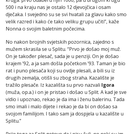
500 i na kraju nas je ostalo 12 djevojčica i osam
dječaka. I svejedno su se svi hvatali za glavu kako smo
velik razred i kako će tako veliku grupu učiti”, kaže
Nonna o svojim baletnim počecima.
No nakon brojnih svjetskih pozornica, zajedno s
mužem skrasila se u Splitu. “Prvo je došao moj muž.
On je također plesač, sada je u penziji. On je došao
krajem ’92, a ja sam došla početkom ’93. Taman je bio
rat i puno plesača koji su ovdje plesali, a bili su iz
drugih zemalja, otišli su zbog straha. Kazalište je
tražilo plesače. Iz kazališta su prvo nazvali
Igora
(muža, op.a.) i on je pristao i došao u Split. A kad je sve
vidio i upoznao, rekao je da ima i ženu balerinu. Tada
smo imali i malo dijete i rekao je da bi on došao sa
svojom familijom. I tako sam ja dospjela u kazalište u
Splitu.”
Prije toga za Split gotovo da i nisu čuli, no neki su im