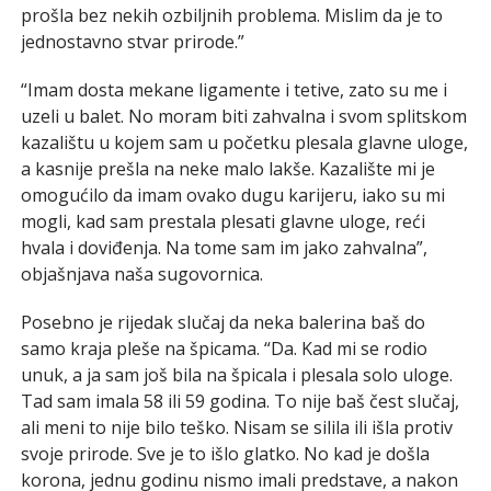
prošla bez nekih ozbiljnih problema. Mislim da je to
jednostavno stvar prirode.”
“Imam dosta mekane ligamente i tetive, zato su me i
uzeli u balet. No moram biti zahvalna i svom splitskom
kazalištu u kojem sam u početku plesala glavne uloge,
a kasnije prešla na neke malo lakše. Kazalište mi je
omogućilo da imam ovako dugu karijeru, iako su mi
mogli, kad sam prestala plesati glavne uloge, reći
hvala i doviđenja. Na tome sam im jako zahvalna”,
objašnjava naša sugovornica.
Posebno je rijedak slučaj da neka balerina baš do
samo kraja pleše na špicama. “Da. Kad mi se rodio
unuk, a ja sam još bila na špicala i plesala solo uloge.
Tad sam imala 58 ili 59 godina. To nije baš čest slučaj,
ali meni to nije bilo teško. Nisam se silila ili išla protiv
svoje prirode. Sve je to išlo glatko. No kad je došla
korona, jednu godinu nismo imali predstave, a nakon