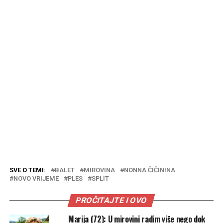
SVE O TEMI:
BALET
MIROVINA
NONNA ČIČININA
NOVO VRIJEME
PLES
SPLIT
PROČITAJTE I OVO
Marija (72): U mirovini radim više nego dok