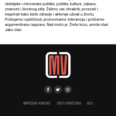
obiteljske i mirovinske politike, politike, kulture, zabave,
znanosti i životnog stila. Želimo vas ohrabriti, povezati i
inspirirati kako biste zdravije i aktivnije uživali u životu.
Poštujemo različitosti, promoviramo toleranciju i potičemo
argumentiranu raspravu. Naš moto je: Živite brzo, umrite stari.
Jako stari.
IMPRESUM I KONTAKT
UVJETI KORIŠTENJA
RSS