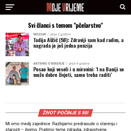
Svi članci s temom "pčelarstvo"
MOZAIK
prije 2 godine
Tadija Aščić (58): Zdraviji sam kad radim, a
nagrada je još jedna penzija
AKTIVNO STARENJE
prije 4 godine
Posao koji veseli i u mirovini: ‘I na Baniji se
može dobro živjeti, samo treba raditi’
ŽIVOT POČINJE S 50!
Mi smo medij zajednice. Razbijamo predrasude o starenju i
starosti – živimo. Pratimo teme zdravlja, zdravstvene,