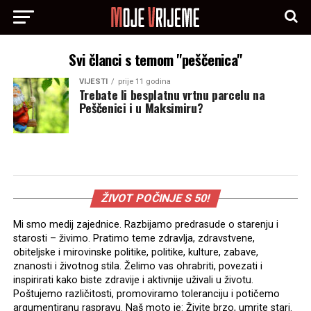
Svi članci s temom "peščenica"
VIJESTI
prije 11 godina
Trebate li besplatnu vrtnu parcelu na
Peščenici i u Maksimiru?
ŽIVOT POČINJE S 50!
Mi smo medij zajednice. Razbijamo predrasude o starenju i
starosti – živimo. Pratimo teme zdravlja, zdravstvene,
obiteljske i mirovinske politike, politike, kulture, zabave,
znanosti i životnog stila. Želimo vas ohrabriti, povezati i
inspirirati kako biste zdravije i aktivnije uživali u životu.
Poštujemo različitosti, promoviramo toleranciju i potičemo
argumentiranu raspravu. Naš moto je: Živite brzo, umrite stari.