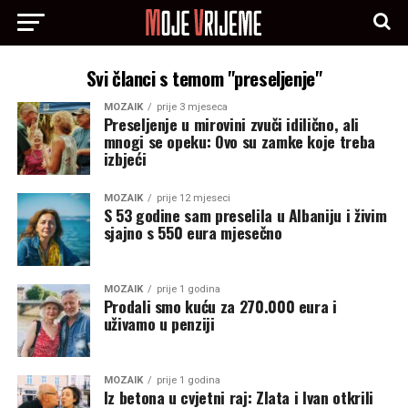
Svi članci s temom "preseljenje"
MOZAIK
prije 3 mjeseca
Preseljenje u mirovini zvuči idilično, ali
mnogi se opeku: Ovo su zamke koje treba
izbjeći
MOZAIK
prije 12 mjeseci
S 53 godine sam preselila u Albaniju i živim
sjajno s 550 eura mjesečno
MOZAIK
prije 1 godina
Prodali smo kuću za 270.000 eura i
uživamo u penziji
MOZAIK
prije 1 godina
Iz betona u cvjetni raj: Zlata i Ivan otkrili