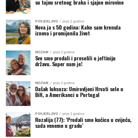
su tajnu sretnog braka i sjajne mirovine
POVJERLJIVO
prije 2 godine
Nova ja s 50 godina: Kako sam krenula
iznova i promijenila život
MOZAIK
prije 2 godine
Sve smo prodali i preselili u jeftiniju
državu. Super nam je!
MOZAIK
prije 2 godine
Dašak luksuza: Umirovljeni Hrvati sele u
BiH, a Amerikanci u Portugal
POVJERLJIVO
prije 2 godine
Rozalija (77): ‘Prodali smo kućicu u cvijeću,
sada venemo u gradu’