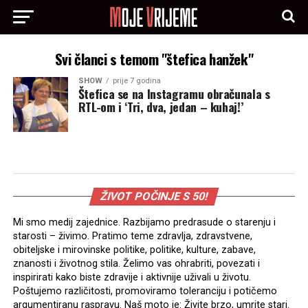
Svi članci s temom "štefica hanžek"
SHOW
prije 7 godina
Štefica se na Instagramu obračunala s
RTL-om i ‘Tri, dva, jedan – kuhaj!’
ŽIVOT POČINJE S 50!
Mi smo medij zajednice. Razbijamo predrasude o starenju i
starosti – živimo. Pratimo teme zdravlja, zdravstvene,
obiteljske i mirovinske politike, politike, kulture, zabave,
znanosti i životnog stila. Želimo vas ohrabriti, povezati i
inspirirati kako biste zdravije i aktivnije uživali u životu.
Poštujemo različitosti, promoviramo toleranciju i potičemo
argumentiranu raspravu. Naš moto je: Živite brzo, umrite stari.