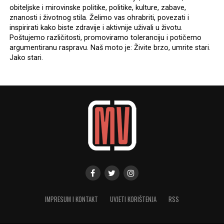
obiteljske i mirovinske politike, politike, kulture, zabave,
znanosti i životnog stila. Želimo vas ohrabriti, povezati i
inspirirati kako biste zdravije i aktivnije uživali u životu.
Poštujemo različitosti, promoviramo toleranciju i potičemo
argumentiranu raspravu. Naš moto je: Živite brzo, umrite stari.
Jako stari.
IMPRESUM I KONTAKT
UVJETI KORIŠTENJA
RSS