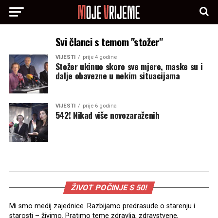
Svi članci s temom "stožer"
VIJESTI
prije 4 godine
Stožer ukinuo skoro sve mjere, maske su i
dalje obavezne u nekim situacijama
VIJESTI
prije 6 godina
542! Nikad više novozaraženih
ŽIVOT POČINJE S 50!
Mi smo medij zajednice. Razbijamo predrasude o starenju i
starosti – živimo. Pratimo teme zdravlja, zdravstvene,