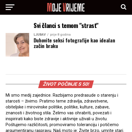
Svi članci s temom "strast"
LJUBAV
prije 8 godina
Duhovite seksi fotografije kao idealan
začin braku
ŽIVOT POČINJE S 50!
Mi smo medij zajednice. Razbijamo predrasude o starenju i
starosti – živimo. Pratimo teme zdravlja, zdravstvene,
obiteljske i mirovinske politike, politike, kulture, zabave,
znanosti i životnog stila. Želimo vas ohrabriti, povezati i
inspirirati kako biste zdravije i aktivnije uživali u životu.
Poštujemo različitosti, promoviramo toleranciju i potičemo
argumentiranu raspravu. Naš moto je: Živite brzo, umrite stari.