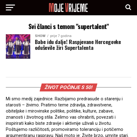
Svi članci s temom "supertalent"
SHOW
prije 7 godina
Babe idu dalje! Raspjevane Hercegovke
oduševile žiri Supertalenta
ŽIVOT POČINJE S 50!
Mi smo medij zajednice. Razbijamo predrasude o starenju i
starosti – živimo. Pratimo teme zdravlja, zdravstvene,
obiteljske i mirovinske politike, politike, kulture, zabave,
znanosti i životnog stila. Želimo vas ohrabriti, povezati i
inspirirati kako biste zdravije i aktivnije uživali u životu.
Poštujemo različitosti, promoviramo toleranciju i potičemo
argumentiranu raspravu. Naš moto je: Živite brzo, umrite stari.