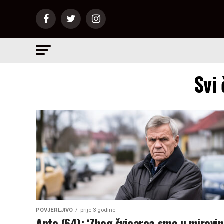
Svi
POVJERLJIVO
prije 3 godine
Anto (64): ‘Zbog švicarca smo u mirovin