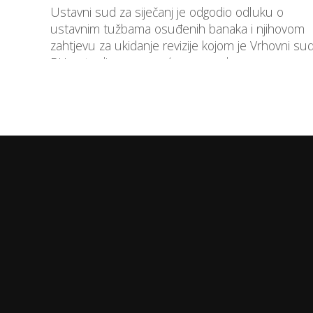
Ustavni sud za siječanj je odgodio odluku o
ustavnim tužbama osuđenih banaka i njihovom
zahtjevu za ukidanje revizije kojom je Vrhovni su
RH potvrdio pravomoćnu presudu...