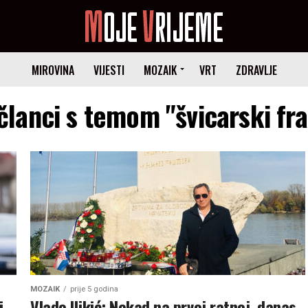
MIROVINA
VIJESTI
MOZAIK
VRT
ZDRAVLJE
 članci s temom "švicarski fra
MOZAIK
prije 5 godina
i
Vlado Iljkić: Nekad na prvoj ratnoj, danas