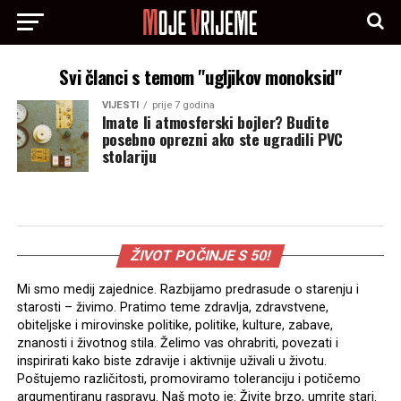
Svi članci s temom "ugljikov monoksid"
VIJESTI
prije 7 godina
Imate li atmosferski bojler? Budite
posebno oprezni ako ste ugradili PVC
stolariju
ŽIVOT POČINJE S 50!
Mi smo medij zajednice. Razbijamo predrasude o starenju i
starosti – živimo. Pratimo teme zdravlja, zdravstvene,
obiteljske i mirovinske politike, politike, kulture, zabave,
znanosti i životnog stila. Želimo vas ohrabriti, povezati i
inspirirati kako biste zdravije i aktivnije uživali u životu.
Poštujemo različitosti, promoviramo toleranciju i potičemo
argumentiranu raspravu. Naš moto je: Živite brzo, umrite stari.