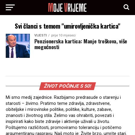
Svi članci s temom "umirovljenička kartica"
VIJESTI
prije 10 mjeseci
Penzionerska kartica: Manje troškova, više
mogućnosti
ŽIVOT POČINJE S 50!
Mi smo medij zajednice. Razbijamo predrasude o starenju i
starosti – živimo. Pratimo teme zdravlja, zdravstvene,
obiteljske i mirovinske politike, politike, kulture, zabave,
znanosti i životnog stila. Želimo vas ohrabriti, povezati i
inspirirati kako biste zdravije i aktivnije uživali u životu.
Poštujemo različitosti, promoviramo toleranciju i potičemo
argumentiranu raspravu. Naš moto je: Živite brzo, umrite stari.