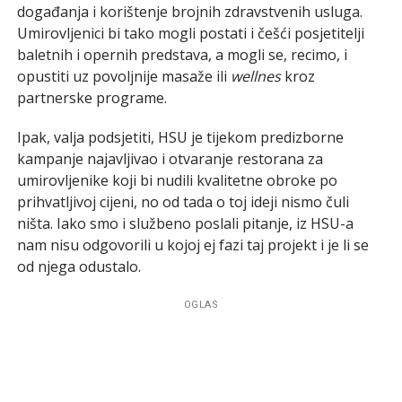
događanja i korištenje brojnih zdravstvenih usluga.
Umirovljenici bi tako mogli postati i češći posjetitelji
baletnih i opernih predstava, a mogli se, recimo, i
opustiti uz povoljnije masaže ili
wellnes
kroz
partnerske programe.
Ipak, valja podsjetiti, HSU je tijekom predizborne
kampanje najavljivao i otvaranje restorana za
umirovljenike koji bi nudili kvalitetne obroke po
prihvatljivoj cijeni, no od tada o toj ideji nismo čuli
ništa. Iako smo i službeno poslali pitanje, iz HSU-a
nam nisu odgovorili u kojoj ej fazi taj projekt i je li se
od njega odustalo.
OGLAS