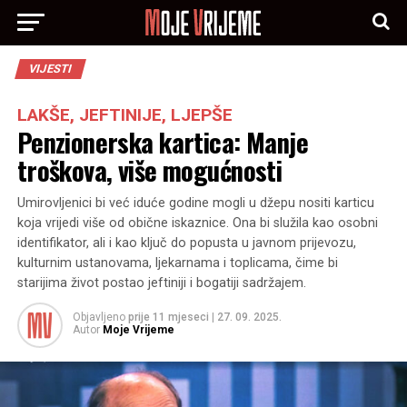
VIJESTI
LAKŠE, JEFTINIJE, LJEPŠE
Penzionerska kartica: Manje
troškova, više mogućnosti
Umirovljenici bi već iduće godine mogli u džepu nositi karticu
koja vrijedi više od obične iskaznice. Ona bi služila kao osobni
identifikator, ali i kao ključ do popusta u javnom prijevozu,
kulturnim ustanovama, ljekarnama i toplicama, čime bi
starijima život postao jeftiniji i bogatiji sadržajem.
Objavljeno
prije 11 mjeseci
|
27. 09. 2025.
Autor
Moje Vrijeme