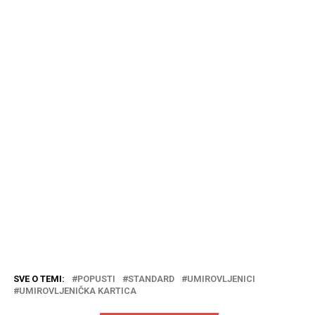
SVE O TEMI:
POPUSTI
STANDARD
UMIROVLJENICI
UMIROVLJENIČKA KARTICA