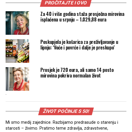
PROČITAJTE I OVO
Za 40 i više godina staža prosječna mirovina
isplaćena u srpnju – 1.029,88 eura
Poskupjela je košarica za preživljavanje u
lipnju: ‘Voće i povrće i dalje je preskupo’
Prosjek je 720 eura, ali samo 14 posto
mirovina pokriva normalan život
.
ŽIVOT POČINJE S 50!
Mi smo medij zajednice. Razbijamo predrasude o starenju i
starosti – živimo. Pratimo teme zdravlja, zdravstvene,