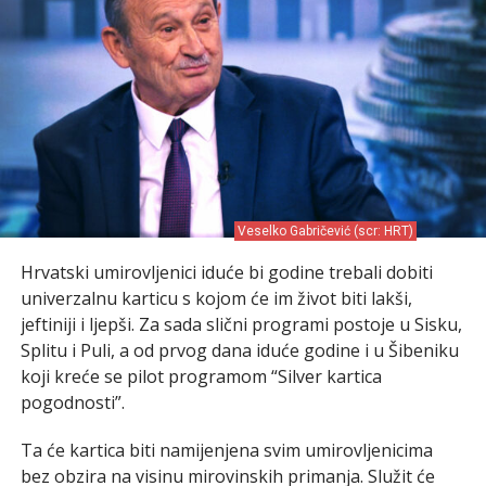
Veselko Gabričević (scr: HRT)
Hrvatski umirovljenici iduće bi godine trebali dobiti
univerzalnu karticu s kojom će im život biti lakši,
jeftiniji i ljepši. Za sada slični programi postoje u Sisku,
Splitu i Puli, a od prvog dana iduće godine i u Šibeniku
koji kreće se pilot programom “Silver kartica
pogodnosti”.
Ta će kartica biti namijenjena svim umirovljenicima
bez obzira na visinu mirovinskih primanja. Služit će