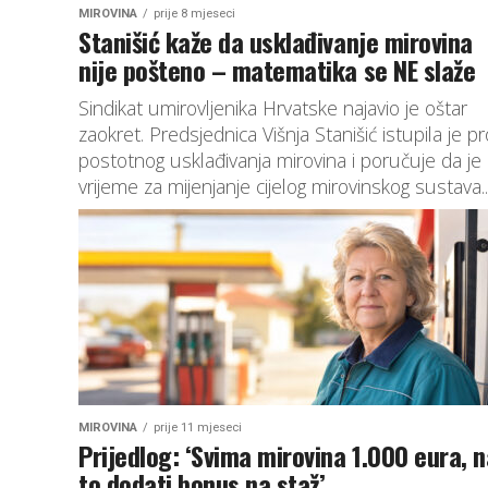
MIROVINA
prije 8 mjeseci
Stanišić kaže da usklađivanje mirovina
nije pošteno – matematika se NE slaže
Sindikat umirovljenika Hrvatske najavio je oštar
zaokret. Predsjednica Višnja Stanišić istupila je pr
postotnog usklađivanja mirovina i poručuje da je
vrijeme za mijenjanje cijelog mirovinskog sustava...
MIROVINA
prije 11 mjeseci
Prijedlog: ‘Svima mirovina 1.000 eura, n
to dodati bonus na staž’