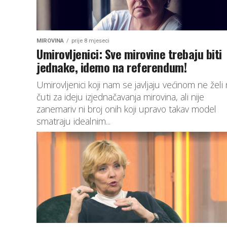
MIROVINA
prije 8 mjeseci
Umirovljenici: Sve mirovine trebaju biti
jednake, idemo na referendum!
Umirovljenici koji nam se javljaju većinom ne želi 
čuti za ideju izjednačavanja mirovina, ali nije
zanemariv ni broj onih koji upravo takav model
smatraju idealnim...