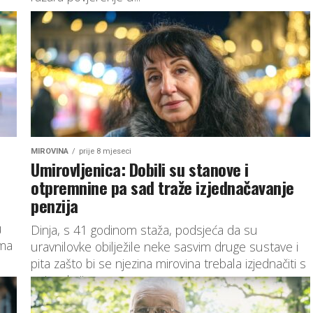
MIROVINA
prije 8 mjeseci
Umirovljenica: Dobili su stanove i
otpremnine pa sad traže izjednačavanje
penzija
u
Dinja, s 41 godinom staža, podsjeća da su
ima
uravnilovke obilježile neke sasvim druge sustave i
pita zašto bi se njezina mirovina trebala izjednačiti s
onima koji...