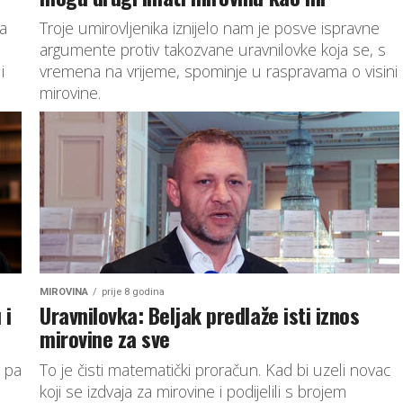
a
Troje umirovljenika iznijelo nam je posve ispravne
argumente protiv takozvane uravnilovke koja se, s
i
vremena na vrijeme, spominje u raspravama o visini
mirovine.
MIROVINA
prije 8 godina
 i
Uravnilovka: Beljak predlaže isti iznos
mirovine za sve
e pa
To je čisti matematički proračun. Kad bi uzeli novac
koji se izdvaja za mirovine i podijelili s brojem