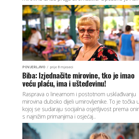
POVJERLJIVO
prije 8 mjeseci
Biba: Izjednačite mirovine, tko je imao
veću plaću, ima i ušteđevinu!
Rasprava o linearnom i postotnom usklađivanju
mirovina duboko dijeli umirovljenike. To je točka 
kojoj se sudaraju socijalna osjetljivost prema on
s najnižim primanjima i osjećaj...