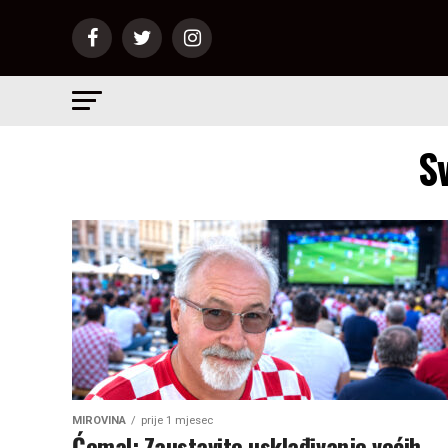
S
MIROVINA
prije 1 mjesec
Ćemal: Zaustavite usklađivanje većih