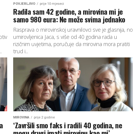
POVJERLJIVO
prije 10 mjeseci
Radila sam 42 godine, a mirovina mi je
samo 980 eura: Ne može svima jednako
Rasprava o mirovinskoj uravnilovci sve je glasnija, no
otiv
umirovljenica Jaca, s više od 40 godina rada u
rizičnim uvjetima, poručuje da mirovina mora pratiti
.
trud i...
MIROVINA
prije 2 godine
a
‘Završili smo faks i radili 40 godina, ne
mogu drugi imati mirovinu kao mi’