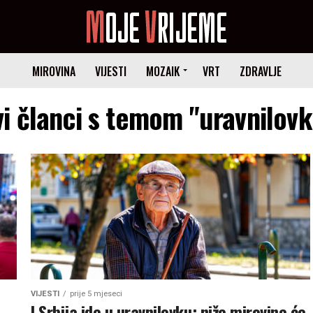
MIROVINA
VIJESTI
MOZAIK
VRT
ZDRAVLJE
vi članci s temom "uravnilovk
VIJESTI
prije 5 mjeseci
I Srbija ide u uravnilovku: niže mirovine će