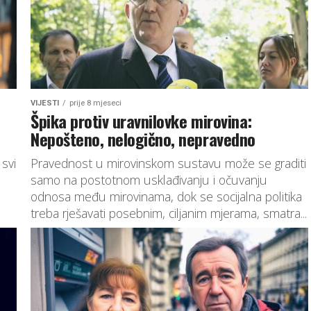
VIJESTI
prije 8 mjeseci
Špika protiv uravnilovke mirovina:
Nepošteno, nelogično, nepravedno
 svi
Pravednost u mirovinskom sustavu može se graditi
samo na postotnom usklađivanju i očuvanju
odnosa među mirovinama, dok se socijalna politika
treba rješavati posebnim, ciljanim mjerama, smatra...