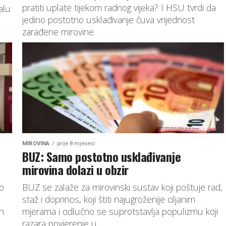
pratiti uplate tijekom radnog vijeka? I HSU tvrdi da
alu
jedino postotno usklađivanje čuva vrijednost
zarađene mirovine.
MIROVINA
prije 8 mjeseci
BUZ: Samo postotno usklađivanje
mirovina dolazi u obzir
ao
BUZ se zalaže za mirovinski sustav koji poštuje rad,
staž i doprinos, koji štiti najugroženije ciljanim
ih
mjerama i odlučno se suprotstavlja populizmu koji
razara povjerenje u...