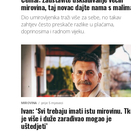
mirovina, taj novac dajte nama s malim
Dio umirovljenika traži više za sebe, no takav
zahtjev često preskače razlike u plaćama,
doprinosima i radnom vijeku.
MIROVINA
prije 5 mjeseci
Ivan: ‘Svi trebaju imati istu mirovinu. T
je više i duže zarađivao mogao je
uštedjeti’