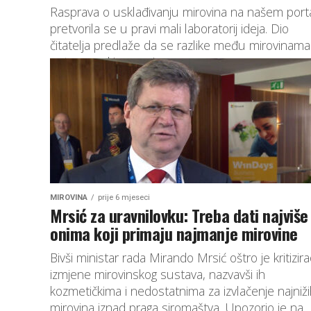
Rasprava o usklađivanju mirovina na našem port
pretvorila se u pravi mali laboratorij ideja. Dio
čitatelja predlaže da se razlike među mirovinama
potpuno ukinu, pa i...
MIROVINA
prije 6 mjeseci
Mrsić za uravnilovku: Treba dati najviše
onima koji primaju najmanje mirovine
Bivši ministar rada Mirando Mrsić oštro je kritizir
izmjene mirovinskog sustava, nazvavši ih
kozmetičkima i nedostatnima za izvlačenje najniž
mirovina iznad praga siromaštva. Upozorio je na...