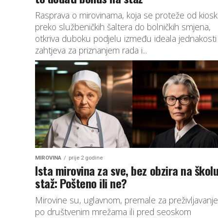
Rasprava o mirovinama, koja se proteže od kiosk
preko službeničkih šaltera do bolničkih smjena,
otkriva duboku podjelu između ideala jednakosti 
zahtjeva za priznanjem rada i...
MIROVINA
prije 2 godine
Ista mirovina za sve, bez obzira na školu
staž: Pošteno ili ne?
Mirovine su, uglavnom, premale za preživljavanj
po društvenim mrežama ili pred seoskom