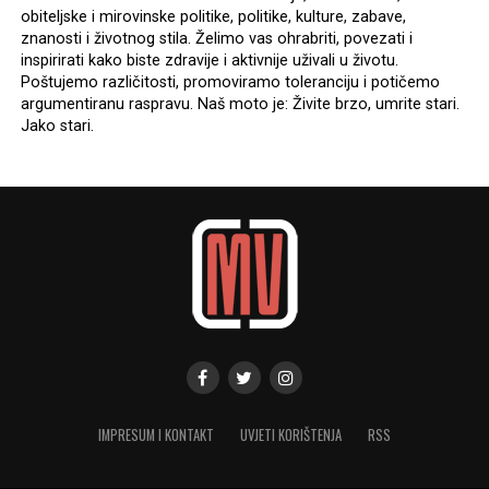
obiteljske i mirovinske politike, politike, kulture, zabave,
znanosti i životnog stila. Želimo vas ohrabriti, povezati i
inspirirati kako biste zdravije i aktivnije uživali u životu.
Poštujemo različitosti, promoviramo toleranciju i potičemo
argumentiranu raspravu. Naš moto je: Živite brzo, umrite stari.
Jako stari.
IMPRESUM I KONTAKT
UVJETI KORIŠTENJA
RSS