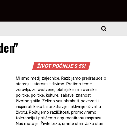
den"
ŽIVOT POČINJE S 50!
Mi smo medij zajednice. Razbijamo predrasude o
starenju i starosti – živimo. Pratimo teme
zdravlja, zdravstvene, obiteljske i mirovinske
politike, politike, kulture, zabave, znanosti i
životnog stila. Želimo vas ohrabriti, povezati i
inspirirati kako biste zdravije i aktivnije uživali u
životu. Poštujemo različitosti, promoviramo
toleranciju i potičemo argumentiranu raspravu.
Naš moto je: Živite brzo, umrite stari. Jako stari.