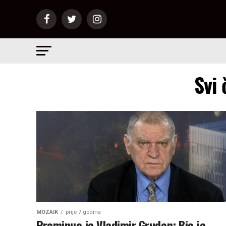
Svi
MOZAIK
prije 7 godina
Preminuo je Vladimir Gruden: Bio je