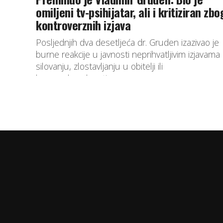
omiljeni tv-psihijatar, ali i kritiziran zbo
kontroverznih izjava
Posljednjih dva desetljeća dr. Gruden izazivao je
burne reakcije u javnosti neprihvatljivim izjavama
silovanju, zlostavljanju u obitelji ili
homoseksualnosti.