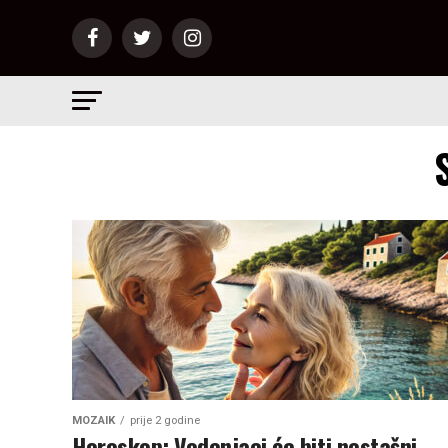
MOZAIK
prije 2 godine
Horoskop: Vodenjaci će biti nestašni,