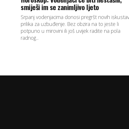
smiješi im se zanimljivo ljeto
Srpanj vodenjacima donosi pregršt novih iskustav
prilika za uzbuđenje. Bez obzira na to jeste li
potpuno u mirovini ili još uvijek radite na pola
radnog...