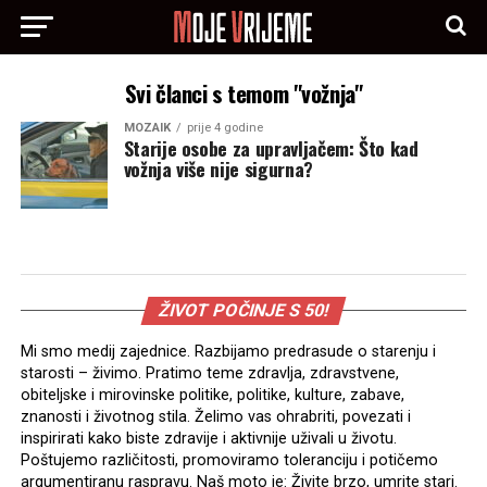
Svi članci s temom "vožnja"
MOZAIK
prije 4 godine
Starije osobe za upravljačem: Što kad
vožnja više nije sigurna?
ŽIVOT POČINJE S 50!
Mi smo medij zajednice. Razbijamo predrasude o starenju i
starosti – živimo. Pratimo teme zdravlja, zdravstvene,
obiteljske i mirovinske politike, politike, kulture, zabave,
znanosti i životnog stila. Želimo vas ohrabriti, povezati i
inspirirati kako biste zdravije i aktivnije uživali u životu.
Poštujemo različitosti, promoviramo toleranciju i potičemo
argumentiranu raspravu. Naš moto je: Živite brzo, umrite stari.