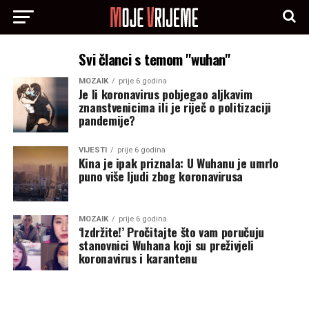
Svi članci s temom "wuhan"
MOZAIK
prije 6 godina
Je li koronavirus pobjegao aljkavim
znanstvenicima ili je riječ o politizaciji
pandemije?
VIJESTI
prije 6 godina
Kina je ipak priznala: U Wuhanu je umrlo
puno više ljudi zbog koronavirusa
MOZAIK
prije 6 godina
‘Izdržite!’ Pročitajte što vam poručuju
stanovnici Wuhana koji su preživjeli
koronavirus i karantenu