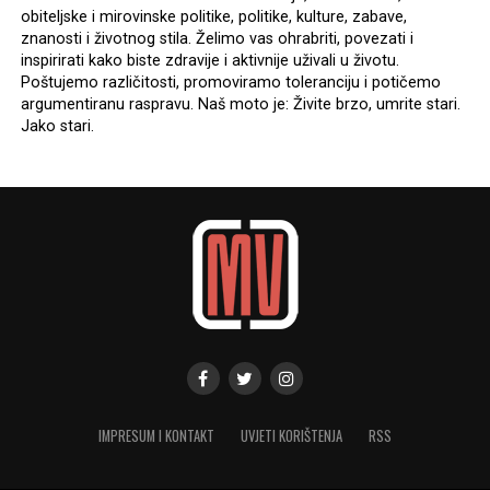
obiteljske i mirovinske politike, politike, kulture, zabave,
znanosti i životnog stila. Želimo vas ohrabriti, povezati i
inspirirati kako biste zdravije i aktivnije uživali u životu.
Poštujemo različitosti, promoviramo toleranciju i potičemo
argumentiranu raspravu. Naš moto je: Živite brzo, umrite stari.
Jako stari.
IMPRESUM I KONTAKT
UVJETI KORIŠTENJA
RSS