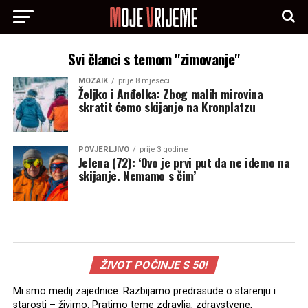
Svi članci s temom "zimovanje"
MOZAIK
prije 8 mjeseci
Željko i Anđelka: Zbog malih mirovina
skratit ćemo skijanje na Kronplatzu
POVJERLJIVO
prije 3 godine
Jelena (72): ‘Ovo je prvi put da ne idemo na
skijanje. Nemamo s čim’
ŽIVOT POČINJE S 50!
Mi smo medij zajednice. Razbijamo predrasude o starenju i
starosti – živimo. Pratimo teme zdravlja, zdravstvene,