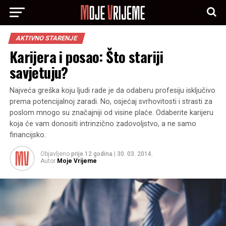
AKTIVNO STARENJE
Karijera i posao: Što stariji
savjetuju?
Najveća greška koju ljudi rade je da odaberu profesiju isključivo
prema potencijalnoj zaradi. No, osjećaj svrhovitosti i strasti za
poslom mnogo su značajniji od visine plaće. Odaberite karijeru
koja će vam donositi intrinzično zadovoljstvo, a ne samo
financijsko.
Objavljeno
prije 12 godina
|
30. 03. 2014.
Autor
Moje Vrijeme