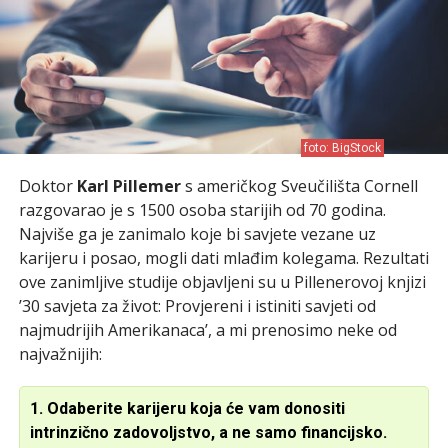
foto: BigStock
Doktor
Karl Pillemer
s američkog Sveučilišta Cornell
razgovarao je s 1500 osoba starijih od 70 godina.
Najviše ga je zanimalo koje bi savjete vezane uz
karijeru i posao, mogli dati mlađim kolegama. Rezultati
ove zanimljive studije objavljeni su u Pillenerovoj knjizi
’30 savjeta za život: Provjereni i istiniti savjeti od
najmudrijih Amerikanaca’, a mi prenosimo neke od
najvažnijih:
1. Odaberite karijeru koja će vam donositi
intrinzično zadovoljstvo, a ne samo financijsko.