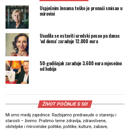
Uspješnim ženama teško je pronaći smisao u
mirovini
Usudila se ostaviti uredski posao pa danas
‘od doma’ zarađuje 12.000 eura
50-godišnjak zarađuje 3.600 eura mjesečno
od hobija
.
ŽIVOT POČINJE S 50!
Mi smo medij zajednice. Razbijamo predrasude o starenju i
starosti – živimo. Pratimo teme zdravlja, zdravstvene,
obiteljske i mirovinske politike, politike, kulture, zabave,