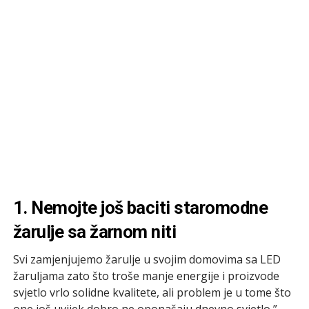
1. Nemojte još baciti staromodne
žarulje sa žarnom niti
Svi zamjenjujemo žarulje u svojim domovima sa LED
žaruljama zato što troše manje energije i proizvode
svjetlo vrlo solidne kvalitete, ali problem je u tome što
one još uvijek dobro ne oponašaju dnevno svjetlo,”