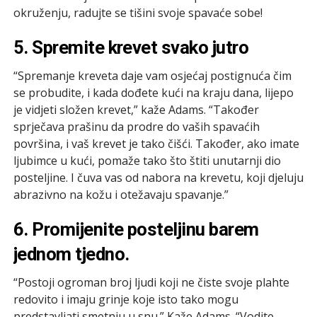
okruženju, radujte se tišini svoje spavaće sobe!
5. Spremite krevet svako jutro
“Spremanje kreveta daje vam osjećaj postignuća čim
se probudite, i kada dođete kući na kraju dana, lijepo
je vidjeti složen krevet,” kaže Adams. “Također
sprječava prašinu da prodre do vaših spavaćih
površina, i vaš krevet je tako čišći. Također, ako imate
ljubimce u kući, pomaže tako što štiti unutarnji dio
posteljine. I čuva vas od nabora na krevetu, koji djeluju
abrazivno na kožu i otežavaju spavanje.”
6. Promijenite posteljinu barem
jednom tjedno.
“Postoji ogroman broj ljudi koji ne čiste svoje plahte
redovito i imaju grinje koje isto tako mogu
predstavljati smetnju u snu.” Kaže Adams. “Vodite