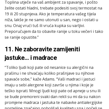
Toplina utječe na vaš ambijent za spavanje, i pošto
želite ostati hladni, trebate podesiti svoj termostat na
19 ili 20 stupnjeva. Ako je temperatura vašeg tijela
niža, lakše je ne samo utonuti u san, nego i ostati u
snu. Onaj vrući tuš ili vruća kupka su varljivi.
Preporučujem da to obavite ranije u toku večeri i tako
se ranije opustite.”
11. Ne zaboravite zamijeniti
jastuke… i madrace
“Toliko ljudi koji pate od nesanice su alergični na
prašinu i ne shvaćaju koliko prašnjave su njihove
spavaće sobe,” kaže Adams. “Vaši madraci i jastuci
imaju u sebi alergene koji završe u njima i koje je
teško isprati. Mnogi ljudi koji pate od apneje u snu ili
se bude premoreni svaki dan rekli su mi da su nakon
promjene madraca i jastuka te nabavke antialergijske
posteljine značajno poboljšali kvalitetu sna i počeli se