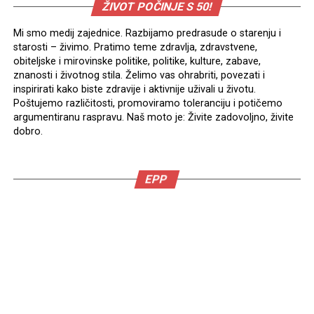
ŽIVOT POČINJE S 50!
Mi smo medij zajednice. Razbijamo predrasude o starenju i
starosti – živimo. Pratimo teme zdravlja, zdravstvene,
obiteljske i mirovinske politike, politike, kulture, zabave,
znanosti i životnog stila. Želimo vas ohrabriti, povezati i
inspirirati kako biste zdravije i aktivnije uživali u životu.
Poštujemo različitosti, promoviramo toleranciju i potičemo
argumentiranu raspravu. Naš moto je: Živite zadovoljno, živite
dobro.
EPP