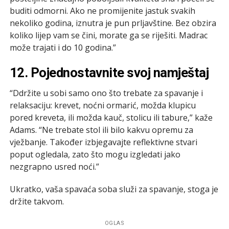
buditi odmorni. Ako ne promijenite jastuk svakih
nekoliko godina, iznutra je pun prljavštine. Bez obzira
koliko lijep vam se čini, morate ga se riješiti. Madrac
može trajati i do 10 godina.”
12. Pojednostavnite svoj namještaj
“Ddržite u sobi samo ono što trebate za spavanje i
relaksaciju: krevet, noćni ormarić, možda klupicu
pored kreveta, ili možda kauč, stolicu ili tabure,” kaže
Adams. “Ne trebate stol ili bilo kakvu opremu za
vježbanje. Također izbjegavajte reflektivne stvari
poput ogledala, zato što mogu izgledati jako
nezgrapno usred noći.”
Ukratko, vaša spavaća soba služi za spavanje, stoga je
držite takvom.
OGLAS