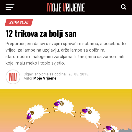
ZDRAVLJE
12 trikova za bolji san
Preporučujem da svi u svojim spavaćim sobama, a posebno to
vrijedi za lampe na uzglavlju, drže lampe sa običnim,
staromodnim halogenim žaruljama ili žaruljama sa žarnom niti
koje imaju meko i toplo svjetlo.
Objavljeno
prije 11 godina
|
25. 05. 2015.
Autor
Moje Vrijeme