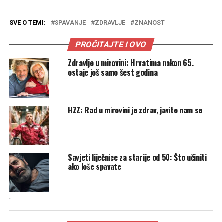
SVE O TEMI:
SPAVANJE
ZDRAVLJE
ZNANOST
PROČITAJTE I OVO
Zdravlje u mirovini: Hrvatima nakon 65.
ostaje još samo šest godina
HZZ: Rad u mirovini je zdrav, javite nam se
Savjeti liječnice za starije od 50: Što učiniti
ako loše spavate
.