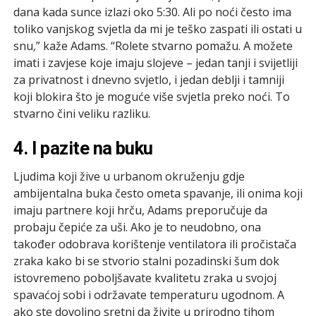
dana kada sunce izlazi oko 5:30. Ali po noći često ima
toliko vanjskog svjetla da mi je teško zaspati ili ostati u
snu,” kaže Adams. “Rolete stvarno pomažu. A možete
imati i zavjese koje imaju slojeve – jedan tanji i svijetliji
za privatnost i dnevno svjetlo, i jedan deblji i tamniji
koji blokira što je moguće više svjetla preko noći. To
stvarno čini veliku razliku.
4. I pazite na buku
Ljudima koji žive u urbanom okruženju gdje
ambijentalna buka često ometa spavanje, ili onima koji
imaju partnere koji hrču, Adams preporučuje da
probaju čepiće za uši. Ako je to neudobno, ona
također odobrava korištenje ventilatora ili pročistača
zraka kako bi se stvorio stalni pozadinski šum dok
istovremeno poboljšavate kvalitetu zraka u svojoj
spavaćoj sobi i održavate temperaturu ugodnom. A
ako ste dovoljno sretni da živite u prirodno tihom