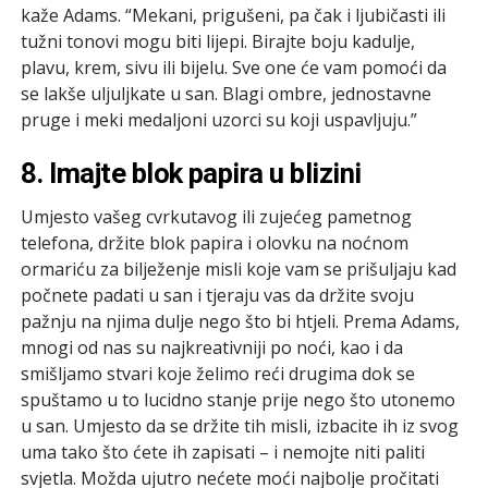
kaže Adams. “Mekani, prigušeni, pa čak i ljubičasti ili
tužni tonovi mogu biti lijepi. Birajte boju kadulje,
plavu, krem, sivu ili bijelu. Sve one će vam pomoći da
se lakše uljuljkate u san. Blagi ombre, jednostavne
pruge i meki medaljoni uzorci su koji uspavljuju.”
8. Imajte blok papira u blizini
Umjesto vašeg cvrkutavog ili zujećeg pametnog
telefona, držite blok papira i olovku na noćnom
ormariću za bilježenje misli koje vam se prišuljaju kad
počnete padati u san i tjeraju vas da držite svoju
pažnju na njima dulje nego što bi htjeli. Prema Adams,
mnogi od nas su najkreativniji po noći, kao i da
smišljamo stvari koje želimo reći drugima dok se
spuštamo u to lucidno stanje prije nego što utonemo
u san. Umjesto da se držite tih misli, izbacite ih iz svog
uma tako što ćete ih zapisati – i nemojte niti paliti
svjetla. Možda ujutro nećete moći najbolje pročitati