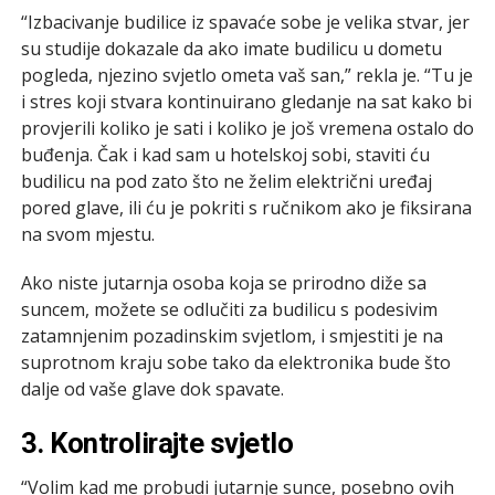
“Izbacivanje budilice iz spavaće sobe je velika stvar, jer
su studije dokazale da ako imate budilicu u dometu
pogleda, njezino svjetlo ometa vaš san,” rekla je. “Tu je
i stres koji stvara kontinuirano gledanje na sat kako bi
provjerili koliko je sati i koliko je još vremena ostalo do
buđenja. Čak i kad sam u hotelskoj sobi, staviti ću
budilicu na pod zato što ne želim električni uređaj
pored glave, ili ću je pokriti s ručnikom ako je fiksirana
na svom mjestu.
Ako niste jutarnja osoba koja se prirodno diže sa
suncem, možete se odlučiti za budilicu s podesivim
zatamnjenim pozadinskim svjetlom, i smjestiti je na
suprotnom kraju sobe tako da elektronika bude što
dalje od vaše glave dok spavate.
3. Kontrolirajte svjetlo
“Volim kad me probudi jutarnje sunce, posebno ovih