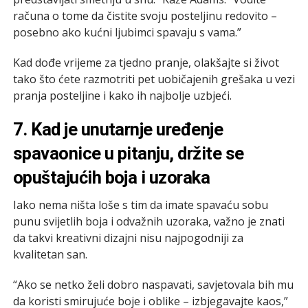
računa o tome da čistite svoju posteljinu redovito –
posebno ako kućni ljubimci spavaju s vama.”
Kad dođe vrijeme za tjedno pranje, olakšajte si život
tako što ćete razmotriti pet uobičajenih grešaka u vezi
pranja posteljine i kako ih najbolje uzbjeći.
7. Kad je unutarnje uređenje
spavaonice u pitanju, držite se
opuštajućih boja i uzoraka
Iako nema ništa loše s tim da imate spavaću sobu
punu svijetlih boja i odvažnih uzoraka, važno je znati
da takvi kreativni dizajni nisu najpogodniji za
kvalitetan san.
“Ako se netko želi dobro naspavati, savjetovala bih mu
da koristi smirujuće boje i oblike – izbjegavajte kaos,”