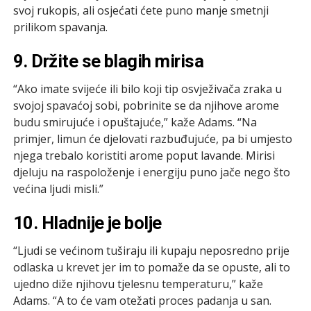
svoj rukopis, ali osjećati ćete puno manje smetnji
prilikom spavanja.
9. Držite se blagih mirisa
“Ako imate svijeće ili bilo koji tip osvježivača zraka u
svojoj spavaćoj sobi, pobrinite se da njihove arome
budu smirujuće i opuštajuće,” kaže Adams. “Na
primjer, limun će djelovati razbuđujuće, pa bi umjesto
njega trebalo koristiti arome poput lavande. Mirisi
djeluju na raspoloženje i energiju puno jače nego što
većina ljudi misli.”
10. Hladnije je bolje
“Ljudi se većinom tuširaju ili kupaju neposredno prije
odlaska u krevet jer im to pomaže da se opuste, ali to
ujedno diže njihovu tjelesnu temperaturu,” kaže
Adams. “A to će vam otežati proces padanja u san.