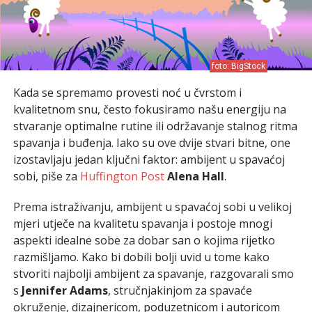
foto: BigStock
Kada se spremamo provesti noć u čvrstom i
kvalitetnom snu, često fokusiramo našu energiju na
stvaranje optimalne rutine ili održavanje stalnog ritma
spavanja i buđenja. Iako su ove dvije stvari bitne, one
izostavljaju jedan ključni faktor: ambijent u spavaćoj
sobi, piše za
Huffington Post
Alena Hall
.
Prema istraživanju, ambijent u spavaćoj sobi u velikoj
mjeri utječe na kvalitetu spavanja i postoje mnogi
aspekti idealne sobe za dobar san o kojima rijetko
razmišljamo. Kako bi dobili bolji uvid u tome kako
stvoriti najbolji ambijent za spavanje, razgovarali smo
s
Jennifer Adams
, stručnjakinjom za spavaće
okruženje, dizajnericom, poduzetnicom i autoricom