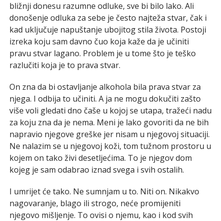
bližnji donesu razumne odluke, sve bi bilo lako. Ali
donošenje odluka za sebe je često najteža stvar, čak i
kad uključuje napuštanje ubojitog stila života. Postoji
izreka koju sam davno čuo koja kaže da je učiniti
pravu stvar lagano. Problem je u tome što je teško
razlučiti koja je to prava stvar.
On zna da bi ostavljanje alkohola bila prava stvar za
njega. I odbija to učiniti. A ja ne mogu dokučiti zašto
više voli gledati dno čaše u kojoj se utapa, tražeći nadu
za koju zna da je nema. Meni je lako govoriti da ne bih
napravio njegove greške jer nisam u njegovoj situaciji.
Ne nalazim se u njegovoj koži, tom tužnom prostoru u
kojem on tako živi desetljećima. To je njegov dom
kojeg je sam odabrao iznad svega i svih ostalih.
I umrijet će tako. Ne sumnjam u to. Niti on. Nikakvo
nagovaranje, blago ili strogo, neće promijeniti
njegovo mišljenje. To ovisi o njemu, kao i kod svih