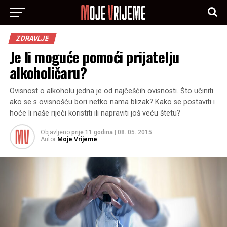
ZDRAVLJE
Je li moguće pomoći prijatelju
alkoholičaru?
Ovisnost o alkoholu jedna je od najčešćih ovisnosti. Što učiniti
ako se s ovisnošću bori netko nama blizak? Kako se postaviti i
hoće li naše riječi koristiti ili napraviti još veću štetu?
Objavljeno
prije 11 godina
|
08. 05. 2015.
Autor
Moje Vrijeme