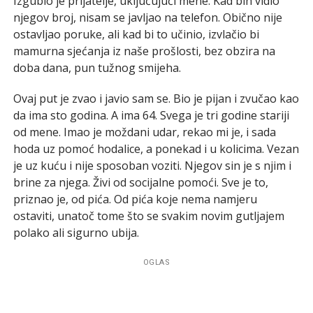
Izgubio je prijatelje, uključujući mene. Kad bih vidio
njegov broj, nisam se javljao na telefon. Obično nije
ostavljao poruke, ali kad bi to učinio, izvlačio bi
mamurna sjećanja iz naše prošlosti, bez obzira na
doba dana, pun tužnog smijeha.
Ovaj put je zvao i javio sam se. Bio je pijan i zvučao kao
da ima sto godina. A ima 64. Svega je tri godine stariji
od mene. Imao je moždani udar, rekao mi je, i sada
hoda uz pomoć hodalice, a ponekad i u kolicima. Vezan
je uz kuću i nije sposoban voziti. Njegov sin je s njim i
brine za njega. Živi od socijalne pomoći. Sve je to,
priznao je, od pića. Od pića koje nema namjeru
ostaviti, unatoč tome što se svakim novim gutljajem
polako ali sigurno ubija.
OGLAS