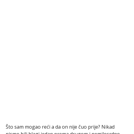
Što sam mogao reći a da on nije čuo prije? Nikad
nismo bili blagi jedan prema drugom i nemilosrdno