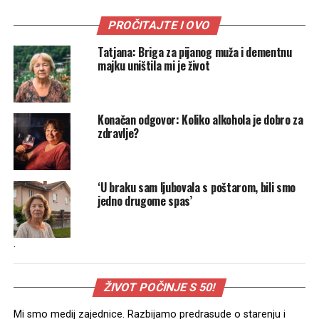
PROČITAJTE I OVO
Tatjana: Briga za pijanog muža i dementnu
majku uništila mi je život
Konačan odgovor: Koliko alkohola je dobro za
zdravlje?
‘U braku sam ljubovala s poštarom, bili smo
jedno drugome spas’
.
ŽIVOT POČINJE S 50!
Mi smo medij zajednice. Razbijamo predrasude o starenju i