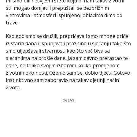
mi smo bili nesvjesni štete koju bi nam takav životni
stil mogao donijeti i prepuštali se bezbrižnim
vjetrovima i atmosferi ispunjenoj oblacima dima od
trave.
Kad god smo se družili, prepričavali smo mnoge priče
iz starih dana i ispunjavali praznine u sjećanju tako što
smo uljepšavali stvarnost, kao što već biva sa
sjećanjima na prošle dane. Ja sam davno prerastao te
dane, ne toliko svojim izborom koliko promjenom
životnih okolnosti. Oženio sam se, dobio djecu. Gotovo
instinktivno sam zaboravio na takav djetinji način
života.
OGLAS