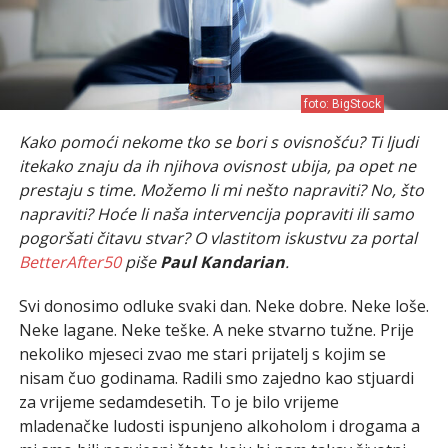
foto: BigStock
Kako pomoći nekome tko se bori s ovisnošću? Ti ljudi
itekako znaju da ih njihova ovisnost ubija, pa opet ne
prestaju s time. Možemo li mi nešto napraviti? No, što
napraviti? Hoće li naša intervencija popraviti ili samo
pogoršati čitavu stvar? O vlastitom iskustvu za portal
BetterAfter50
piše
Paul Kandarian
.
Svi donosimo odluke svaki dan. Neke dobre. Neke loše.
Neke lagane. Neke teške. A neke stvarno tužne. Prije
nekoliko mjeseci zvao me stari prijatelj s kojim se
nisam čuo godinama. Radili smo zajedno kao stjuardi
za vrijeme sedamdesetih. To je bilo vrijeme
mladenačke ludosti ispunjeno alkoholom i drogama a