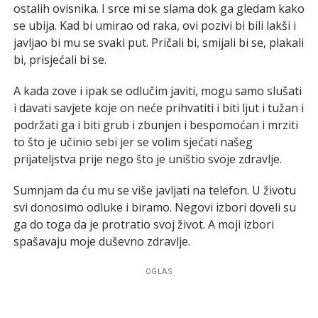
ostalih ovisnika. I srce mi se slama dok ga gledam kako
se ubija. Kad bi umirao od raka, ovi pozivi bi bili lakši i
javljao bi mu se svaki put. Pričali bi, smijali bi se, plakali
bi, prisjećali bi se.
A kada zove i ipak se odlučim javiti, mogu samo slušati
i davati savjete koje on neće prihvatiti i biti ljut i tužan i
podržati ga i biti grub i zbunjen i bespomoćan i mrziti
to što je učinio sebi jer se volim sjećati našeg
prijateljstva prije nego što je uništio svoje zdravlje.
Sumnjam da ću mu se više javljati na telefon. U životu
svi donosimo odluke i biramo. Negovi izbori doveli su
ga do toga da je protratio svoj život. A moji izbori
spašavaju moje duševno zdravlje.
OGLAS