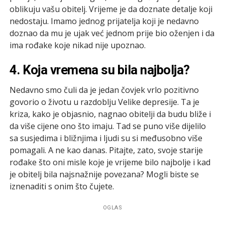
oblikuju vašu obitelj. Vrijeme je da doznate detalje koji
nedostaju. Imamo jednog prijatelja koji je nedavno
doznao da mu je ujak već jednom prije bio oženjen i da
ima rođake koje nikad nije upoznao.
4. Koja vremena su bila najbolja?
Nedavno smo čuli da je jedan čovjek vrlo pozitivno
govorio o životu u razdoblju Velike depresije. Ta je
kriza, kako je objasnio, nagnao obitelji da budu bliže i
da više cijene ono što imaju. Tad se puno više dijelilo
sa susjedima i bližnjima i ljudi su si međusobno više
pomagali. A ne kao danas. Pitajte, zato, svoje starije
rođake što oni misle koje je vrijeme bilo najbolje i kad
je obitelj bila najsnažnije povezana? Mogli biste se
iznenaditi s onim što čujete.
OGLAS