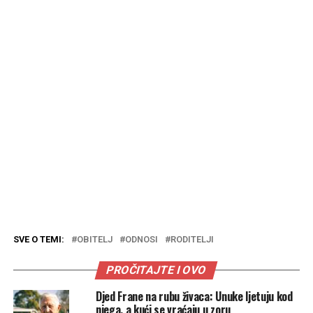
SVE O TEMI:
OBITELJ
ODNOSI
RODITELJI
PROČITAJTE I OVO
Djed Frane na rubu živaca: Unuke ljetuju kod
njega, a kući se vraćaju u zoru