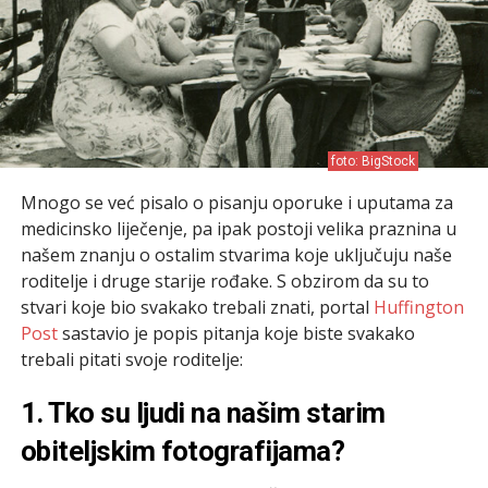
foto: BigStock
Mnogo se već pisalo o pisanju oporuke i uputama za
medicinsko liječenje, pa ipak postoji velika praznina u
našem znanju o ostalim stvarima koje uključuju naše
roditelje i druge starije rođake. S obzirom da su to
stvari koje bio svakako trebali znati, portal
Huffington
Post
sastavio je popis pitanja koje biste svakako
trebali pitati svoje roditelje:
1. Tko su ljudi na našim starim
obiteljskim fotografijama?