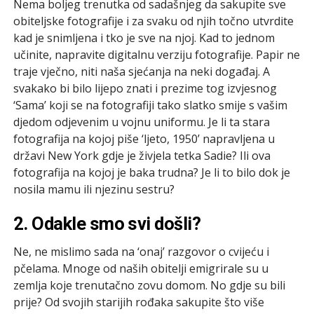
Nema boljeg trenutka od sadašnjeg da sakupite sve
obiteljske fotografije i za svaku od njih točno utvrdite
kad je snimljena i tko je sve na njoj. Kad to jednom
učinite, napravite digitalnu verziju fotografije. Papir ne
traje vječno, niti naša sjećanja na neki događaj. A
svakako bi bilo lijepo znati i prezime tog izvjesnog
‘Sama’ koji se na fotografiji tako slatko smije s vašim
djedom odjevenim u vojnu uniformu. Je li ta stara
fotografija na kojoj piše ‘ljeto, 1950’ napravljena u
državi New York gdje je živjela tetka Sadie? Ili ova
fotografija na kojoj je baka trudna? Je li to bilo dok je
nosila mamu ili njezinu sestru?
2. Odakle smo svi došli?
Ne, ne mislimo sada na ‘onaj’ razgovor o cvijeću i
pčelama. Mnoge od naših obitelji emigrirale su u
zemlja koje trenutačno zovu domom. No gdje su bili
prije? Od svojih starijih rođaka sakupite što više