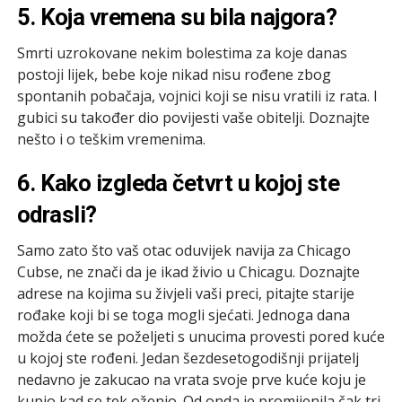
5. Koja vremena su bila najgora?
Smrti uzrokovane nekim bolestima za koje danas
postoji lijek, bebe koje nikad nisu rođene zbog
spontanih pobačaja, vojnici koji se nisu vratili iz rata. I
gubici su također dio povijesti vaše obitelji. Doznajte
nešto i o teškim vremenima.
6. Kako izgleda četvrt u kojoj ste
odrasli?
Samo zato što vaš otac oduvijek navija za Chicago
Cubse, ne znači da je ikad živio u Chicagu. Doznajte
adrese na kojima su živjeli vaši preci, pitajte starije
rođake koji bi se toga mogli sjećati. Jednoga dana
možda ćete se poželjeti s unucima provesti pored kuće
u kojoj ste rođeni. Jedan šezdesetogodišnji prijatelj
nedavno je zakucao na vrata svoje prve kuće koju je
kupio kad se tek oženio. Od onda je promijenila čak tri