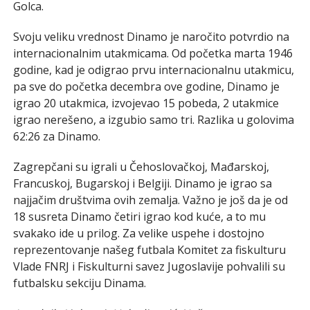
Golca.
Svoju veliku vrednost Dinamo je naročito potvrdio na
internacionalnim utakmicama. Od početka marta 1946
godine, kad je odigrao prvu internacionalnu utakmicu,
pa sve do početka decembra ove godine, Dinamo je
igrao 20 utakmica, izvojevao 15 pobeda, 2 utakmice
igrao nerešeno, a izgubio samo tri. Razlika u golovima
62:26 za Dinamo.
Zagrepčani su igrali u Čehoslovačkoj, Mađarskoj,
Francuskoj, Bugarskoj i Belgiji. Dinamo je igrao sa
najjačim društvima ovih zemalja. Važno je još da je od
18 susreta Dinamo četiri igrao kod kuće, a to mu
svakako ide u prilog. Za velike uspehe i dostojno
reprezentovanje našeg futbala Komitet za fiskulturu
Vlade FNRJ i Fiskulturni savez Jugoslavije pohvalili su
futbalsku sekciju Dinama.