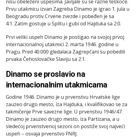
nisu obeleženi uspesima. Javljale su se razne teškoće.
Prvu utakmicu izvan Zagreba Dinamo je igrao 1. jula u
Beogradu protiv Crvene zvezde i pobeđen je sa
4:1. Zatim gostuje u Splitu i gubi od Hajduka sa 2:0.
Prvi veliki uspeh Dinamo je postigao na svojoj prvoj
internacionalnoj utakmici 2. marta 1946. godine u
Pragu. Pred 40.000 gledalaca Zagrepčani su pobedili
prvaka Čehoslovačke Slaviju sa 2:1.
Dinamo se proslavio na
internacionalnim utakmicama
Godine 1946. Dinamo je u prvenstvu Hrvatske lige
zauzeo drugo mesto, iza Hajduka, i kvalifikovao se za
takmičenje Prve savezne lige. U prvenstvu 1946/47.
Dinamo je zauzeo drugo mesto, iza Partizana, a u
sledećoj prvenstvenoj sezoni on postiže svoj najveći
uspeh – osvaja prvenstvo FNRJ.