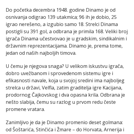
Do početka decembra 1948. godine Dinamo je od
osnivanja odigrao 139 utakmica; 96 ih je dobio, 25
igrao nerešeno, a izgubio samo 18. Strelci Dinama
postigli su 391 gol, a odbrana je primila 168. Veliki broj
igrača Dinama učestvovao je u gradskim, sindikalnim i
državnim reprezentacijama. Dinamo je, prema tome,
jedan od naših najboljih timova.
U čemu je njegova snaga? U velikom iskustvu igrača,
dobro uvežbanom i sprovedenom sistemu igre i
efikasnosti navale, koja u svojoj sredini ima najboljeg
strelca u državi, Velfla, zatim graditelja igre Kacijana,
prodornog Čajkovskog i dva opasna krila. Odbrana je
nešto slabija, čemu su razlog u prvom redu česte
promene vratara.
Zanimljivo je da je Dinamo promenio deset golmana:
od Šoštarića, Stinčića i Žmare – do Horvata, Arnerija i