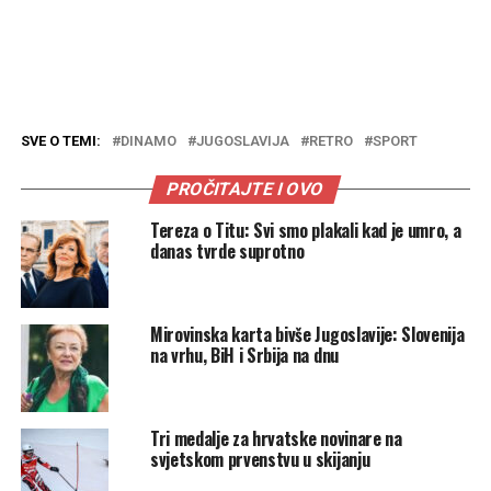
SVE O TEMI:
DINAMO
JUGOSLAVIJA
RETRO
SPORT
PROČITAJTE I OVO
Tereza o Titu: Svi smo plakali kad je umro, a
danas tvrde suprotno
Mirovinska karta bivše Jugoslavije: Slovenija
na vrhu, BiH i Srbija na dnu
Tri medalje za hrvatske novinare na
svjetskom prvenstvu u skijanju