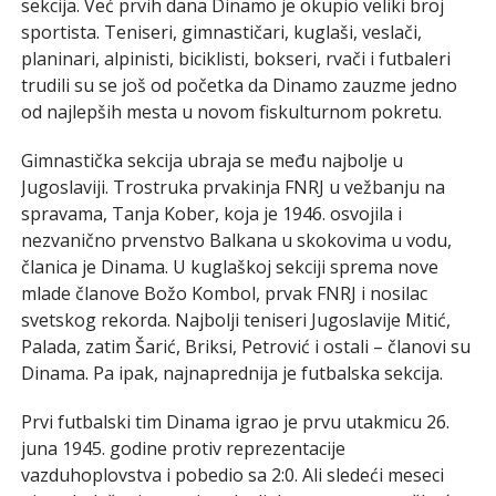
sekcija. Već prvih dana Dinamo je okupio veliki broj
sportista. Teniseri, gimnastičari, kuglaši, veslači,
planinari, alpinisti, biciklisti, bokseri, rvači i futbaleri
trudili su se još od početka da Dinamo zauzme jedno
od najlepših mesta u novom fiskulturnom pokretu.
Gimnastička sekcija ubraja se među najbolje u
Jugoslaviji. Trostruka prvakinja FNRJ u vežbanju na
spravama, Tanja Kober, koja je 1946. osvojila i
nezvanično prvenstvo Balkana u skokovima u vodu,
članica je Dinama. U kuglaškoj sekciji sprema nove
mlade članove Božo Kombol, prvak FNRJ i nosilac
svetskog rekorda. Najbolji teniseri Jugoslavije Mitić,
Palada, zatim Šarić, Briksi, Petrović i ostali – članovi su
Dinama. Pa ipak, najnaprednija je futbalska sekcija.
Prvi futbalski tim Dinama igrao je prvu utakmicu 26.
juna 1945. godine protiv reprezentacije
vazduhoplovstva i pobedio sa 2:0. Ali sledeći meseci