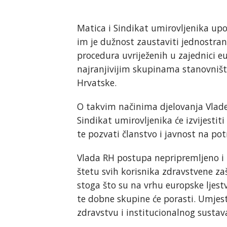
Matica i Sindikat umirovljenika u
im je dužnost zaustaviti jednostra
procedura uvriježenih u zajednici e
najranjivijim skupinama stanovništ
Hrvatske.
O takvim načinima djelovanja Vlade 
Sindikat umirovljenika će izvijestiti
te pozvati članstvo i javnost na pot
Vlada RH postupa nepripremljeno i b
štetu svih korisnika zdravstvene zaš
stoga što su na vrhu europske ljest
te dobne skupine će porasti. Umjes
zdravstvu i institucionalnog sustava