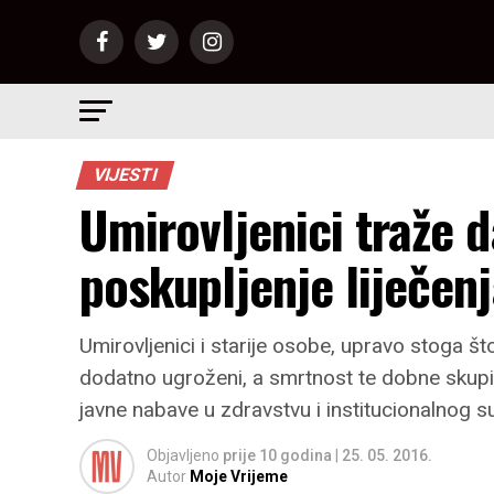
VIJESTI
Umirovljenici traže 
poskupljenje liječen
Umirovljenici i starije osobe, upravo stoga št
dodatno ugroženi, a smrtnost te dobne skupin
javne nabave u zdravstvu i institucionalnog s
Objavljeno
prije 10 godina
|
25. 05. 2016.
Autor
Moje Vrijeme