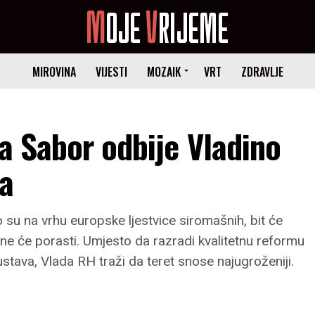
MIROVINA
VIJESTI
MOZAIK
VRT
ZDRAVLJE
da Sabor odbije Vladino
ja
o su na vrhu europske ljestvice siromašnih, bit će
e će porasti. Umjesto da razradi kvalitetnu reformu
ustava, Vlada RH traži da teret snose najugroženiji.