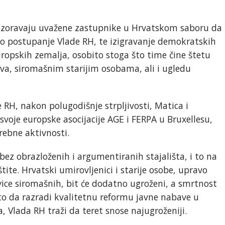
pozoravaju uvažene zastupnike u Hrvatskom saboru da
no postupanje Vlade RH, te izigravanje demokratskih
uropskih zemalja, osobito stoga što time čine štetu
va, siromašnim starijim osobama, ali i ugledu
RH, nakon polugodišnje strpljivosti, Matica i
 svoje europske asocijacije AGE i FERPA u Bruxellesu,
rebne aktivnosti.
ez obrazloženih i argumentiranih stajališta, i to na
tite. Hrvatski umirovljenici i starije osobe, upravo
vice siromašnih, bit će dodatno ugroženi, a smrtnost
to da razradi kvalitetnu reformu javne nabave u
, Vlada RH traži da teret snose najugroženiji.