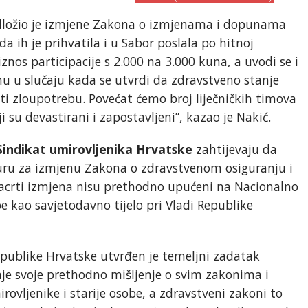
edložio je izmjene Zakona o izmjenama i dopunama
da ih je prihvatila i u Sabor poslala po hitnoj
nos participacije s 2.000 na 3.000 kuna, a uvodi se i
u u slučaju kada se utvrdi da zdravstveno stanje
čiti zloupotrebu. Povećat ćemo broj liječničkih timova
i su devastirani i zapostavljeni”, kazao je Nakić.
Sindikat umirovljenika Hrvatske
zahtijevaju da
uru za izmjenu Zakona o zdravstvenom osiguranju i
 nacrti izmjena nisu prethodno upućeni na Nacionalno
be kao savjetodavno tijelo pri Vladi Republike
ublike Hrvatske utvrđen je temeljni zadatak
aje svoje prethodno mišljenje o svim zakonima i
rovljenike i starije osobe, a zdravstveni zakoni to