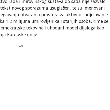
tvo rada i mirovinskog sustava do sada nije sazvalo
je tekst novog sporazuma usuglašen, te su imenovani
izbjegavanju otvaranja prostora za aktivno sudjelovanje
a 1,2 milijuna umirovljenika i starijih osoba, čime se
 demokratske tekovine i uhodani model dijaloga kao
nja Europske unije.
OGLAS