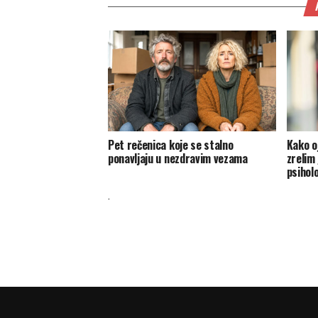
Pet rečenica koje se stalno
Kako o
ponavljaju u nezdravim vezama
zrelim
psihol
.