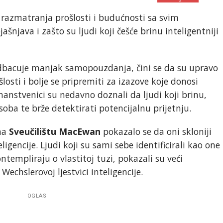
 razmatranja prošlosti i budućnosti sa svim
šnjava i zašto su ljudi koji češće brinu inteligentniji
edbacuje manjak samopouzdanja, čini se da su upravo
šlosti i bolje se pripremiti za izazove koje donosi
Znanstvenici su nedavno doznali da ljudi koji brinu,
soba te brže detektirati potencijalnu prijetnju.
 na
Sveučilištu MacEwan
pokazalo se da oni skloniji
eligencije. Ljudi koji su sami sebe identificirali kao one
ontempliraju o vlastitoj tuzi, pokazali su veći
Wechslerovoj ljestvici inteligencije.
OGLAS