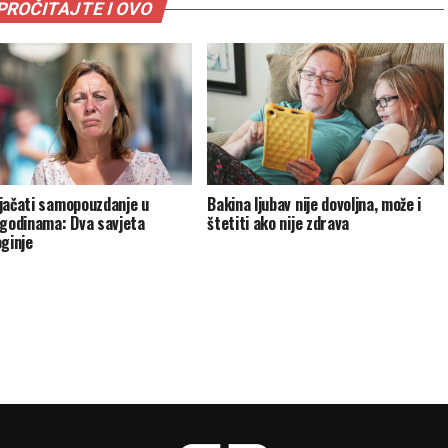
PROČITAJTE I OVO
jačati samopouzdanje u
Bakina ljubav nije dovoljna, može i
 godinama: Dva savjeta
štetiti ako nije zdrava
oginje