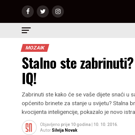
MOZAIK
Stalno ste zabrinuti
IQ!
Zabrinuti ste kako će se vaše dijete snaći u sa
općenito brinete za stanje u svijetu? Stalna 
kvocijenta inteligencije, pokazalo je novo istra
Objavljeno
prije 10 godina
|
10. 10. 2016.
Autor
Silvija Novak