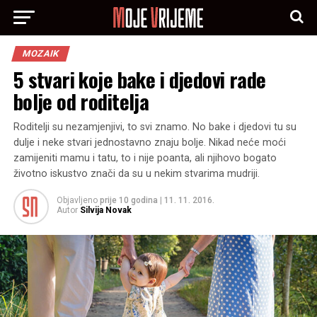
MOZAIK
5 stvari koje bake i djedovi rade
bolje od roditelja
Roditelji su nezamjenjivi, to svi znamo. No bake i djedovi tu su
dulje i neke stvari jednostavno znaju bolje. Nikad neće moći
zamijeniti mamu i tatu, to i nije poanta, ali njihovo bogato
životno iskustvo znači da su u nekim stvarima mudriji.
Objavljeno
prije 10 godina
|
11. 11. 2016.
Autor
Silvija Novak