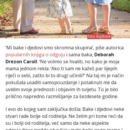
foto: BigStock
‘Mi bake i djedovi smo skromna skupina’, piše autorica
popularnih knjiga o odgoju
i sama baka,
Deborah
Drezon Caroll
. ‘Ne volimo se hvaliti, no kako je moja
mama jednom rekla: ‘Ako ti sam ne kažeš par lijepih
riječi o sebi, zašto bi to drugi učinili?’ Na taj mi je način
pokušala usaditi samopouzdanje i potaknuti me da
uvidim svoje prednosti i objavim ih svijetu. To je bilo
prilično napredno razmišljanje za šezdesete godine.
I evo do kojeg sam zaključka došla: Bake i djedovi neke
stvari rade bolje od roditelja. Ne želim pri tome reći da
su i bolji od roditelja, već samo da neke aspekte
odgoja djece možda obavljaju malo bolje nego mama i