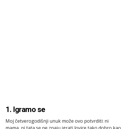
1. Igramo se
Moj četverogodišnji unuk može ovo potvrditi: ni
mama, ni tata se ne znaju igrati lovice tako dobro kao