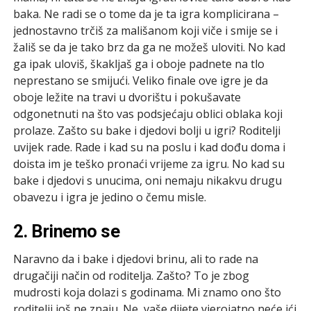
baka. Ne radi se o tome da je ta igra komplicirana –
jednostavno trčiš za mališanom koji viče i smije se i
žališ se da je tako brz da ga ne možeš uloviti. No kad
ga ipak uloviš, škakljaš ga i oboje padnete na tlo
neprestano se smijući. Veliko finale ove igre je da
oboje ležite na travi u dvorištu i pokušavate
odgonetnuti na što vas podsjećaju oblici oblaka koji
prolaze. Zašto su bake i djedovi bolji u igri? Roditelji
uvijek rade. Rade i kad su na poslu i kad dođu doma i
doista im je teško pronaći vrijeme za igru. No kad su
bake i djedovi s unucima, oni nemaju nikakvu drugu
obavezu i igra je jedino o čemu misle.
2. Brinemo se
Naravno da i bake i djedovi brinu, ali to rade na
drugačiji način od roditelja. Zašto? To je zbog
mudrosti koja dolazi s godinama. Mi znamo ono što
roditelji još ne znaju. Ne, vaše dijete vjerojatno neće ići