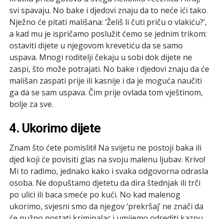
svi spavaju. No bake i djedovi znaju da to neće ići tako.
Nježno će pitati mališana: ‘Želiš li čuti priču o vlakiću?’,
a kad mu je ispričamo poslužit ćemo se jednim trikom:
ostaviti dijete u njegovom krevetiću da se samo
uspava. Mnogi roditelji čekaju u sobi dok dijete ne
zaspi, što može potrajati. No bake i djedovi znaju da će
mališan zaspati prije ili kasnije i da je moguća naučiti
ga da se sam uspava. Čim prije ovlada tom vještinom,
bolje za sve.
4. Ukorimo dijete
Znam što ćete pomisliti! Na svijetu ne postoji baka ili
djed koji će povisiti glas na svoju malenu ljubav. Krivo!
Mi to radimo, jednako kako i svaka odgovorna odrasla
osoba. Ne dopuštamo djetetu da dira štednjak ili trči
po ulici ili baca smeće po kući. No kad malenog
ukorimo, svjesni smo da njegov ‘prekršaj’ ne znači da
će nužno postati kriminalac i umijemo odrediti kaznu