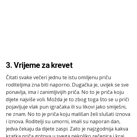
3. Vrijeme za krevet
Čitati svake večeri jednu te istu omiljenu priču
roditeljima zna biti naporno. Dugačka je, uvijek se sve
ponavlja, ima i zanimljivijih priča. No to je priča koju
dijete najviše voli. Možda je to zbog toga što se u priči
pojavljuje vlak pun igračaka ili su likovi jako smiješni,
ne znam. No to je priča koju mališan želi slušati iznova
i iznova. Roditelji su umorni, imali su naporan dan,
jedva čekaju da dijete zaspi. Zato je najzgodnija kakva
kratka priča gotova u svega nekoliko rečenica i kraj,