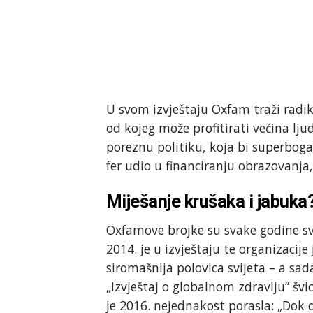
U svom izvještaju Oxfam traži ra
od kojeg može profitirati većina lju
poreznu politiku, koja bi superboga
fer udio u financiranju obrazovanja,
Miješanje krušaka i jabuka
Oxfamove brojke su svake godine sve 
2014. je u izvještaju te organizacije
siromašnija polovica svijeta – a sa
„Izvještaj o globalnom zdravlju” šv
je 2016. nejednakost porasla: „Dok