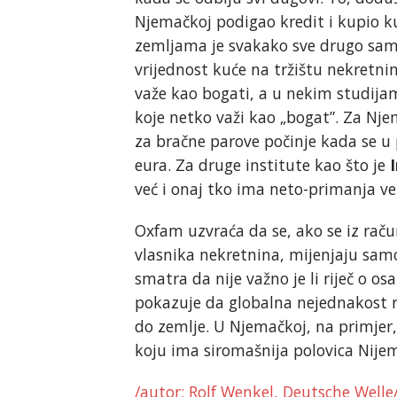
Njemačkoj podigao kredit i kupio 
zemljama je svakako sve drugo samo
vrijednost kuće na tržištu nekretnin
važe kao bogati, a u nekim studijam
koje netko važi kao „bogat”. Za Nje
za bračne parove počinje kada se u 
eura. Za druge institute kao što je
već i onaj tko ima neto-primanja v
Oxfam uzvraća da se, ako se iz rač
vlasnika nekretnina, mijenjaju samo
smatra da nije važno je li riječ o os
pokazuje da globalna nejednakost r
do zemlje. U Njemačkoj, na primjer
koju ima siromašnija polovica Nije
/autor: Rolf Wenkel, Deutsche Welle