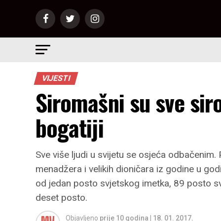
VIJESTI
Siromašni su sve siro
bogatiji
Sve više ljudi u svijetu se osjeća odbačenim.
menadžera i velikih dioničara iz godine u go
od jedan posto svjetskog imetka, 89 posto sv
deset posto.
Objavljeno
prije 10 godina
|
18. 01. 2017.