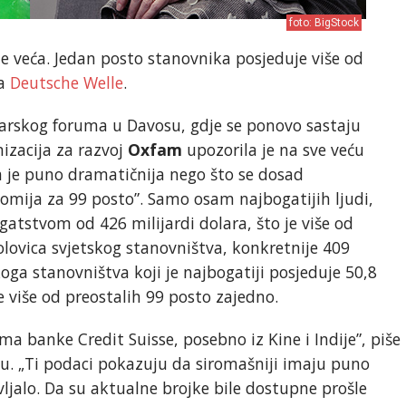
foto: BigStock
je veća. Jedan posto stanovnika posjeduje više od
ja
Deutsche Welle
.
arskog foruma u Davosu, gdje se ponovo sastaju
izacija za razvoj
Oxfam
upozorila je na sve veću
a je puno dramatičnija nego što se dosad
onomija za 99 posto”. Samo osam najbogatijih ljudi,
ogatstvom od 426 milijardi dolara, što je više od
lovica svjetskog stanovništva, konkretnije 409
koga stanovništva koji je najbogatiji posjeduje 50,8
 više od preostalih 99 posto zajedno.
 banke Credit Suisse, posebno iz Kine i Indije”, piše
. „Ti podaci pokazuju da siromašniji imaju puno
jalo. Da su aktualne brojke bile dostupne prošle