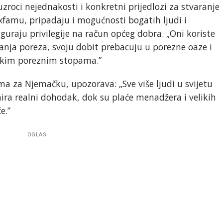
uzroci nejednakosti i konkretni prijedlozi za stvaranje
xfamu, pripadaju i mogućnosti bogatih ljudi i
uraju privilegije na račun općeg dobra. „Oni koriste
anja poreza, svoju dobit prebacuju u porezne oaze i
iskim poreznim stopama.”
a za Njemačku, upozorava: „Sve više ljudi u svijetu
ira realni dohodak, dok su plaće menadžera i velikih
e.”
OGLAS