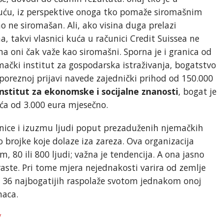
kuću, iz perspektive onoga tko pomaže siromašnim
 ne siromašan. Ali, ako visina duga prelazi
a, takvi vlasnici kuća u računici Credit Suissea ne
a oni čak važe kao siromašni. Sporna je i granica od
mački institut za gospodarska istraživanja, bogatstvo
poreznoj prijavi navede zajednički prihod od 150.000
Institut za ekonomske i socijalne znanosti
, bogat je
eća od 3.000 eura mjesečno.
unice i izuzmu ljudi poput prezaduženih njemačkih
 brojke koje dolaze iza zareza. Ova organizacija
am, 80 ili 800 ljudi; važna je tendencija. A ona jasno
aste. Pri tome mjera nejednakosti varira od zemlje
, 36 najbogatijih raspolaže svotom jednakom onoj
maca.
/