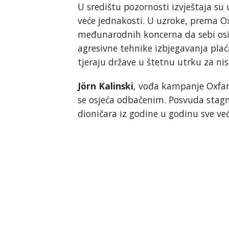
U središtu pozornosti izvještaja su 
veće jednakosti. U uzroke, prema O
međunarodnih koncerna da sebi osig
agresivne tehnike izbjegavanja plać
tjeraju države u štetnu utrku za n
Jörn Kalinski
, vođa kampanje Oxfam
se osjeća odbačenim. Posvuda stagn
dioničara iz godine u godinu sve već