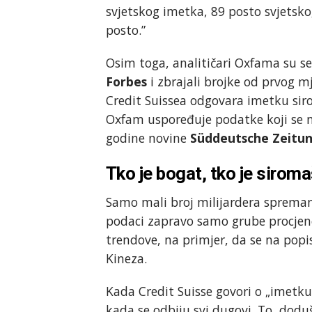
svjetskog imetka, 89 posto svjetsk
posto.”
Osim toga, analitičari Oxfama su s
Forbes
i zbrajali brojke od prvog m
Credit Suissea odgovara imetku sir
Oxfam uspoređuje podatke koji se ne
godine novine
Süddeutsche Zeitu
Tko je bogat, tko je sirom
Samo mali broj milijardera spreman 
podaci zapravo samo grube procjene
trendove, na primjer, da se na popi
Kineza.
Kada Credit Suisse govori o „imetku”
kada se odbiju svi dugovi. To, dodu