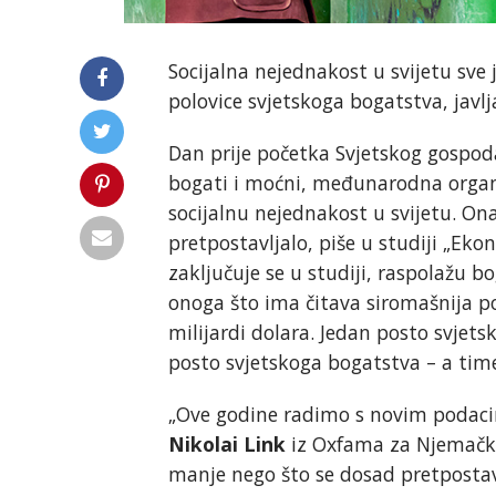
Socijalna nejednakost u svijetu sve 
polovice svjetskoga bogatstva, javl
Dan prije početka Svjetskog gospod
bogati i moćni, međunarodna organ
socijalnu nejednakost u svijetu. On
pretpostavljalo, piše u studiji „Ek
zaključuje se u studiji, raspolažu b
onoga što ima čitava siromašnija po
milijardi dolara. Jedan posto svjets
posto svjetskoga bogatstva – a time
„Ove godine radimo s novim podacima
Nikolai Link
iz Oxfama za Njemačku
manje nego što se dosad pretpostavl