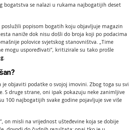
og bogatstva se nalazi u rukama najbogatijih deset
e poslužili popisom bogatih koju objavljuje magazin
jesta naniže dok nisu došli do broja koji po podacima
omašnije polovice svjetskog stanovništva. „Time
 mogu uspoređivati”, kritizirale su tako prošle
ng
.
ašan?
je objaviti podatke o svojoj imovini. Zbog toga su svi
. S druge strane, oni ipak pokazuju neke zanimljive
su 100 najbogatijih svake godine pojavljuje sve više
, on misli na vrijednost ušteđevine koja se dobije
še, dovodi do čudnih rezultata: onaj tko je u