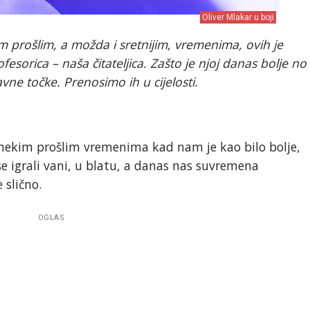
Oliver Mlakar u boji
m prošlim, a možda i sretnijim, vremenima, ovih je
esorica – naša čitateljica. Zašto je njoj danas bolje no
avne točke. Prenosimo ih u cijelosti.
a nekim prošlim vremenima kad nam je kao bilo bolje,
se igrali vani, u blatu, a danas nas suvremena
 slično.
OGLAS