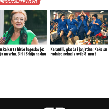
PROČITAJTE I OVO
nska karta bivše Jugoslavije:
Karanfili, glazba i janjetina: Kako su
ja na vrhu, BiH i Srbija na dnu
radnice nekad slavile 8. mart