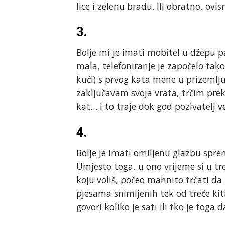
lice i zelenu bradu. Ili obratno, ov
3.
Bolje mi je imati mobitel u džepu p
mala, telefoniranje je započelo tako
kući) s prvog kata mene u prizemlju
zaključavam svoja vrata, trčim prek
kat… i to traje dok god pozivatelj v
4.
Bolje je imati omiljenu glazbu sprem
Umjesto toga, u ono vrijeme si u tr
koju voliš, počeo mahnito trčati da
pjesama snimljenih tek od treće kit
govori koliko je sati ili tko je toga