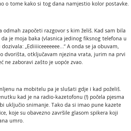
isno o tome kako si tog dana namjestio kolor postavke.
a odmah započeti razgovor s kim želiš. Kad sam bila
 da je moja baka (vlasnica jedinog fiksnog telefona u
 dozivala: „Ediiiiceeeeeee…“ A onda se ja obuvam,
o dvorišta, otključavam njezina vrata, jurim na prvi
eć ne zaboravi zašto je uopće zvao.
ljenu na mobitelu pa je slušati gdje i kad poželiš.
enutku kad je na radio-kazetofonu (!) počela pjesma
 bi uključio snimanje. Tako da si imao pune kazete
ice, koje su obavezno završile glasom spikera koji
 dana umro.