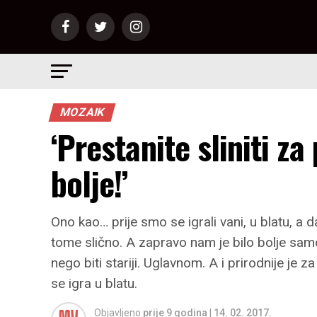
MOZAIK
‘Prestanite sliniti z
bolje!’
Ono kao… prije smo se igrali vani, u blatu, a
tome slično. A zapravo nam je bilo bolje samo
nego biti stariji. Uglavnom. A i prirodnije j
se igra u blatu.
Objavljeno
prije 9 godina
|
14. 02. 2017.