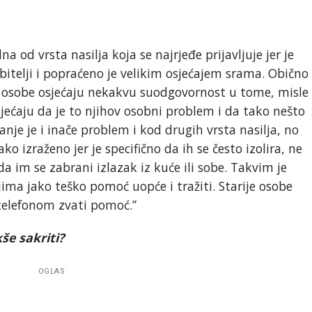
a od vrsta nasilja koja se najrjeđe prijavljuje jer je
bitelji i popraćeno je velikim osjećajem srama. Obično
rije osobe osjećaju nekakvu suodgovornost u tome, misle
osjećaju da je to njihov osobni problem i da tako nešto
ivanje je i inače problem i kod drugih vrsta nasilja, no
ko izraženo jer je specifično da ih se često izolira, ne
 da im se zabrani izlazak iz kuće ili sobe. Takvim je
ima jako teško pomoć uopće i tražiti. Starije osobe
elefonom zvati pomoć.”
še sakriti?
OGLAS