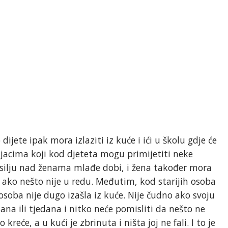
dijete ipak mora izlaziti iz kuće i ići u školu gdje će
čnjacima koji kod djeteta mogu primijetiti neke
nasilju nad ženama mlađe dobi, i žena također mora
ti ako nešto nije u redu. Međutim, kod starijih osoba
oba nije dugo izašla iz kuće. Nije čudno ako svoju
dana ili tjedana i nitko neće pomisliti da nešto ne
kreće, a u kući je zbrinuta i ništa joj ne fali. I to je