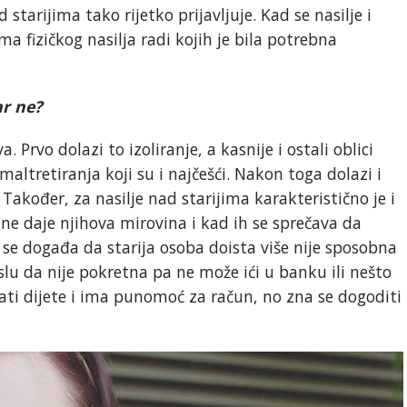
 starijima tako rijetko prijavljuje. Kad se nasilje i
ima fizičkog nasilja radi kojih je bila potrebna
ar ne?
a. Prvo dolazi to izoliranje, a kasnije i ostali oblici
maltretiranja koji su i najčešći. Nakon toga dolazi i
. Također, za nasilje nad starijima karakteristično je i
e daje njihova mirovina i kad ih se sprečava da
e događa da starija osoba doista više nije sposobna
slu da nije pokretna pa ne može ići u banku ili nešto
ati dijete i ima punomoć za račun, no zna se dogoditi