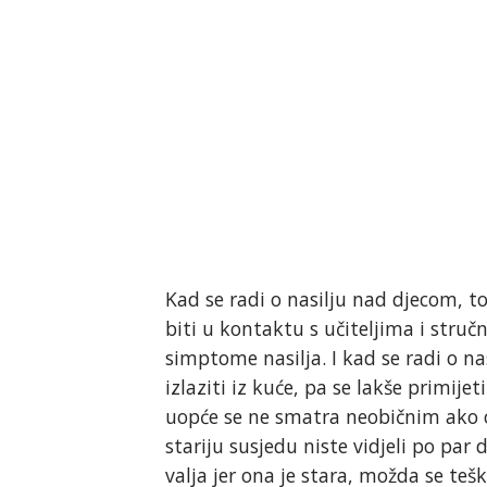
Kad se radi o nasilju nad djecom, to 
biti u kontaktu s učiteljima i stru
simptome nasilja. I kad se radi o 
izlaziti iz kuće, pa se lakše primije
uopće se ne smatra neobičnim ako os
stariju susjedu niste vidjeli po par 
valja jer ona je stara, možda se teško 