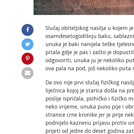
Slučaj obiteljskog nasilja u kojem j
osamdesetogodišnju baku, sablaznio
unuka je baki nanijela teške tjeles
pitala gdje je pas i zašto je dopust
odgovoriti, unuka ju je nekoliko pu
ova pala na pod, još nekoliko puta
Da ovo nije prvi slučaj fizičkog nasi
liječnica kojoj je starica došla na 
poslije ispričala, psihičko i fizičko
neko vrijeme, unuka puno pije i obr
stranice crne kronike jer je prije n
podnijelo kaznenu prijavu protiv un
prijeti od jedne do deset godina zat