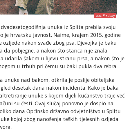
foto: Pixabay
e dvadesetogodišnja unuka iz Splita prebila svoju
 je hrvatsku javnost. Naime, krajem 2015. godine
ne ozljede nakon svađe zbog psa. Djevojka je baku
ila da pobjegne, a nakon što starica nije znala
ta udarila šakom u lijevu stranu prsa, a nakon što je
 nogom u trbuh pri čemu su baki pukla dva rebra.
lja unuke nad bakom, otkrila je poslije obiteljska
pregled desetak dana nakon incidenta. Kako je baka
 maltretiranje unuke s kojom dijeli kućanstvo traje već
ačuni su česti. Ovaj slučaj ponovno je dospio na
ekoliko dana Općinsko državno odvjetništvo u Splitu
uke kojoj zbog nanošenja teških tjelesnih ozljeda
vora.