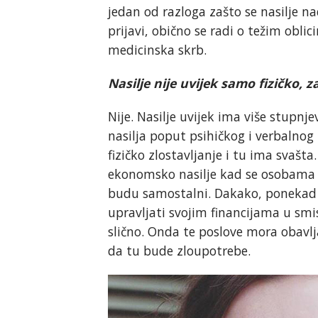
jedan od razloga zašto se nasilje nad
prijavi, obično se radi o težim oblic
medicinska skrb.
Nasilje nije uvijek samo fizičko, z
Nije. Nasilje uvijek ima više stupnjev
nasilja poput psihičkog i verbalnog 
fizičko zlostavljanje i tu ima svašta
ekonomsko nasilje kad se osobama n
budu samostalni. Dakako, ponekad s
upravljati svojim financijama u smi
slično. Onda te poslove mora obavlj
da tu bude zloupotrebe.