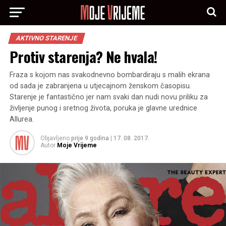
AKTIVNO STARENJE
Protiv starenja? Ne hvala!
Fraza s kojom nas svakodnevno bombardiraju s malih ekrana
od sada je zabranjena u utjecajnom ženskom časopisu.
Starenje je fantastično jer nam svaki dan nudi novu priliku za
življenje punog i sretnog života, poruka je glavne urednice
Allurea.
Objavljeno
prije 9 godina
|
17. 08. 2017.
Autor
Moje Vrijeme