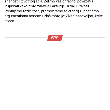
znanosti i životnog stila. Želimo vas ohrabriti, povezati i
inspirirati kako biste zdravije i aktivnije uživali u životu.
Poštujemo različitosti, promoviramo toleranciju i potičemo
argumentiranu raspravu. Naš moto je: Živite zadovoljno, živite
dobro.
EPP