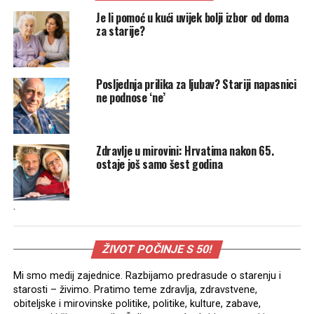
Je li pomoć u kući uvijek bolji izbor od doma
za starije?
Posljednja prilika za ljubav? Stariji napasnici
ne podnose ‘ne’
Zdravlje u mirovini: Hrvatima nakon 65.
ostaje još samo šest godina
.
ŽIVOT POČINJE S 50!
Mi smo medij zajednice. Razbijamo predrasude o starenju i
starosti – živimo. Pratimo teme zdravlja, zdravstvene,
obiteljske i mirovinske politike, politike, kulture, zabave,