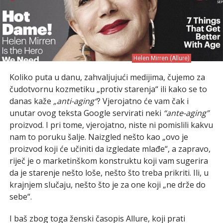
Helen Mirren (Allure)
Koliko puta u danu, zahvaljujući medijima, čujemo za
čudotvornu kozmetiku „protiv starenja“ ili kako se to
danas kaže
„anti-aging“
? Vjerojatno će vam čak i
unutar ovog teksta Google servirati neki
“ante-aging”
proizvod. I pri tome, vjerojatno, niste ni pomislili kakvu
nam to poruku šalje. Naizgled nešto kao „ovo je
proizvod koji će učiniti da izgledate mlađe“, a zapravo,
riječ je o marketinškom konstruktu koji vam sugerira
da je starenje nešto loše, nešto što treba prikriti. Ili, u
krajnjem slučaju, nešto što je za one koji „ne drže do
sebe“.
I baš zbog toga ženski časopis Allure, koji prati