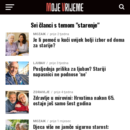
Svi članci s temom "starenje"
MOZAIK
prije 2 tjedna
Je li pomoć u kući uvijek bolji izbor od doma
za starije?
LJUBAV
prije 3 tjedna
Posljednja prilika za ljubav? Stariji
napasnici ne podnose ‘ne’
ZDRAVLJE
prije 4 tjedna
Zdravlje u mirovini: Hrvatima nakon 65.
ostaje još samo šest godina
MOZAIK
prije 1 mjesec
Djeca više ne jamče sigurnu starost: