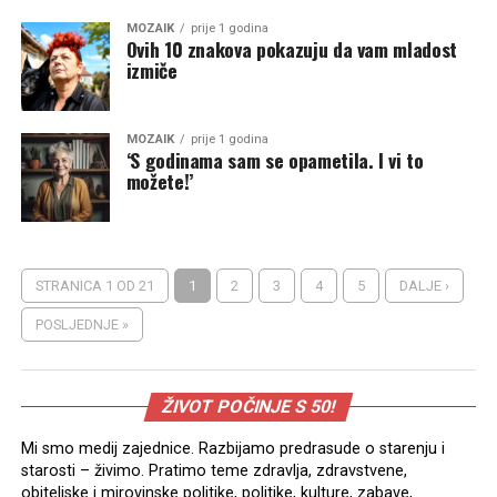
MOZAIK
prije 1 godina
Ovih 10 znakova pokazuju da vam mladost
izmiče
MOZAIK
prije 1 godina
‘S godinama sam se opametila. I vi to
možete!’
STRANICA 1 OD 21
1
2
3
4
5
DALJE ›
POSLJEDNJE »
ŽIVOT POČINJE S 50!
Mi smo medij zajednice. Razbijamo predrasude o starenju i
starosti – živimo. Pratimo teme zdravlja, zdravstvene,
obiteljske i mirovinske politike, politike, kulture, zabave,