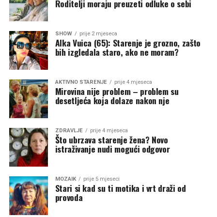
Roditelji moraju preuzeti odluke o sebi
SHOW
prije 2 mjeseca
Alka Vuica (65): Starenje je grozno, zašto
bih izgledala staro, ako ne moram?
AKTIVNO STARENJE
prije 4 mjeseca
Mirovina nije problem – problem su
desetljeća koja dolaze nakon nje
ZDRAVLJE
prije 4 mjeseca
Što ubrzava starenje žena? Novo
istraživanje nudi mogući odgovor
MOZAIK
prije 5 mjeseci
Stari si kad su ti motika i vrt draži od
provoda