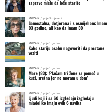
zapravo misle da loše starite
MOZAIK
prije 9 mjeseci
Samostalna, dotjerana i s osmijehom: Imam
93 godine, ali kao da imam 39
MOZAIK
prije 1 godina
Kako stariju osobu nagovoriti da prestane
voziti
MOZAIK
prije 1 godina
Mare (83): ‘Plaćam tri žene za pomoć u
kući, sretna jer ne moram u dom’
MOZAIK
prije 1 godina
Ljudi koji i sa 60 izgledaju izgledaju
mladoliko imaju ovih 6 navika