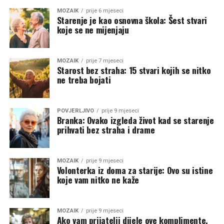
MOZAIK
prije 6 mjeseci
Starenje je kao osnovna škola: Šest stvari
koje se ne mijenjaju
MOZAIK
prije 7 mjeseci
Starost bez straha: 15 stvari kojih se nitko
ne treba bojati
POVJERLJIVO
prije 9 mjeseci
Branka: Ovako izgleda život kad se starenje
prihvati bez straha i drame
MOZAIK
prije 9 mjeseci
Volonterka iz doma za starije: Ovo su istine
koje vam nitko ne kaže
MOZAIK
prije 9 mjeseci
Ako vam prijatelji dijele ove komplimente,