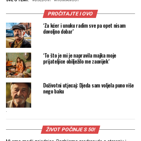
PROČITAJTE I OVO
‘Za kćer i unuku radim sve pa opet nisam
dovoljno dobar’
‘To što je mi je napravila majka moje
prijateljice obilježilo me zauvijek’
Doživotni utjecaj: Djeda sam voljela puno više
nego baku
.
ŽIVOT POČINJE S 50!