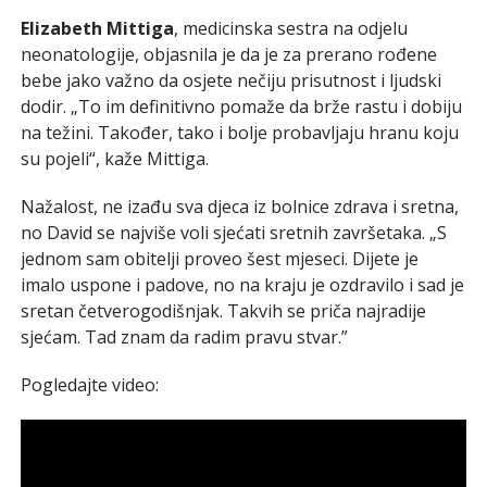
Elizabeth Mittiga
, medicinska sestra na odjelu
neonatologije, objasnila je da je za prerano rođene
bebe jako važno da osjete nečiju prisutnost i ljudski
dodir. „To im definitivno pomaže da brže rastu i dobiju
na težini. Također, tako i bolje probavljaju hranu koju
su pojeli“, kaže Mittiga.
Nažalost, ne izađu sva djeca iz bolnice zdrava i sretna,
no David se najviše voli sjećati sretnih završetaka. „S
jednom sam obitelji proveo šest mjeseci. Dijete je
imalo uspone i padove, no na kraju je ozdravilo i sad je
sretan četverogodišnjak. Takvih se priča najradije
sjećam. Tad znam da radim pravu stvar.”
Pogledajte video: